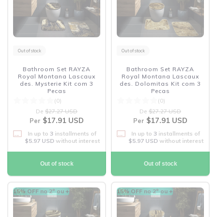
Out of stock
Out of stock
Bathroom Set RAYZA
Bathroom Set RAYZA
Royal Montana Lascaux
Royal Montana Lascaux
des. Mysterie Kit com 3
des. Dolomitas Kit com 3
Pecas
Pecas
(0)
(0)
De
$27.27 USD
De
$27.27 USD
$17.91 USD
$17.91 USD
Per
Per
In up to
3
installments of
In up to
3
installments of
$5.97 USD
without interest
$5.97 USD
without interest
Out of stock
Out of stock
15% OFF no 2º ou +
15% OFF no 2º ou +