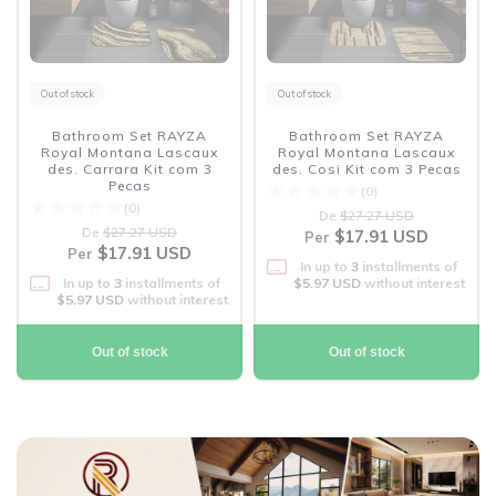
Out of stock
Out of stock
Bathroom Set RAYZA
Bathroom Set RAYZA
Royal Montana Lascaux
Royal Montana Lascaux
des. Carrara Kit com 3
des. Cosi Kit com 3 Pecas
Pecas
(0)
(0)
De
$27.27 USD
De
$27.27 USD
$17.91 USD
Per
$17.91 USD
Per
In up to
3
installments of
In up to
3
installments of
$5.97 USD
without interest
$5.97 USD
without interest
Out of stock
Out of stock