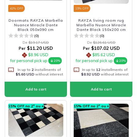
42
% OFF
15
% OFF
Doormats RAYZA Marbella
RAYZA living room rug
Nuance Miracle Dante
Marbella Nuance Miracle
Black 050x090 cm
Dante Black 150x200 cm
(0)
(0)
De
$19.17 USD
De
$126.61 USD
$11.20 USD
$107.02 USD
Per
Per
$8.96 USD
$85.62 USD
for personal pick up
for personal pick up
20%
20%
In up to
2
installments of
In up to
12
installments of
$5.60 USD
without interest
$8.92 USD
without interest
15% OFF no 2º ou +
15% OFF no 2º ou +