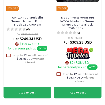
25
% OFF
5
% OFF
RAYZA rug Marbella
Mega living room rug
Nuance Miracle Dante
RAYZA Marbella Nuance
Black 250x300 cm
Miracle Dante Black
250x350 cm
(0)
(0)
De
$332.34 USD
De
$326.33 USD
$249.34 USD
Per
$309.23 USD
Per
$199.47 USD
for personal pick up
20%
In up to
12
installments of
$20.78 USD
without
interest
$247.38 USD
for personal pick up
20%
In up to
12
installments of
$25.77 USD
without
interest