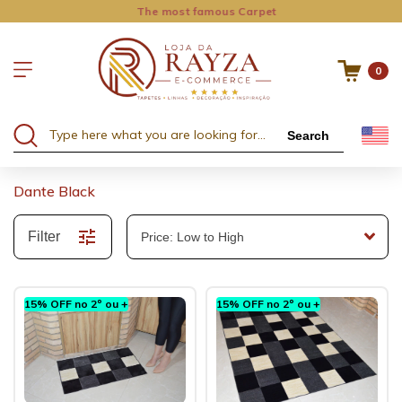
The most famous Carpet
0
Search
Dante Black
Filter
15% OFF no 2º ou +
15% OFF no 2º ou +