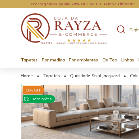
Prorrogamos ganhe 20% OFF no PIX Tempo Limitado.
Tapetes
Por medida
Por ambientes
Os Top
Linhas
Home
•
Tapetes
•
Qualidade Sisal Jacquard
•
Cole
15% OFF no 2º ou +
10
% OFF
Frete grátis