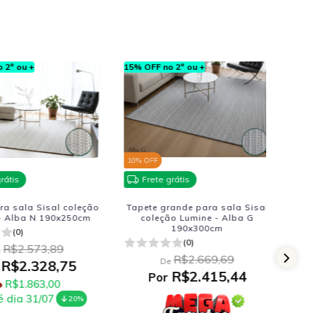
 ou +
15% OFF no 2º ou +
15% OF
10
% OFF
10
% OF
is
Frete grátis
Fre
sala Sisal coleção
Tapete grande para sala Sisal
Tapete
Alba N 190x250cm
coleção Lumine - Alba G
Lumi
190x300cm
(0)
(0)
$2.573,89
R$2.669,69
De
$2.328,75
P
R$2.415,44
Por
$1.863,00
dia 31/07
PIX
20%