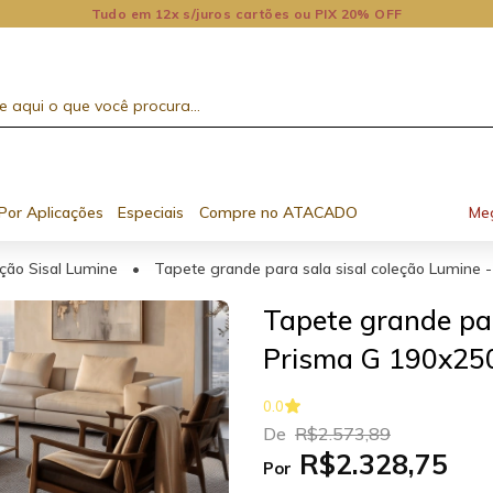
Tudo em 12x s/juros cartões ou PIX 20% OFF
Por Aplicações
Especiais
Compre no ATACADO
Me
ção Sisal Lumine
•
Tapete grande para sala sisal coleção Lumine
15% OFF no 2º ou +
Tapete grande par
Prisma G 190x2
0.0
De
R$2.573,89
R$2.328,75
Por