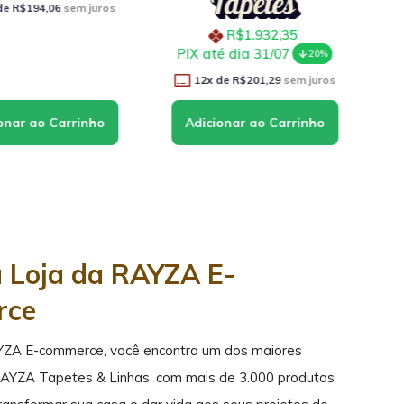
R$194,06
sem juros
1
R$1.932,35
PIX até dia 31/07
20%
12
x de
R$201,29
sem juros
a Loja da RAYZA E-
rce
YZA E-commerce, você encontra um dos maiores
RAYZA Tapetes & Linhas, com mais de 3.000 produtos