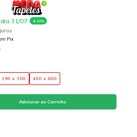
 dia 31/07
20%
juros
om Pix
190 x 300
400 x 600