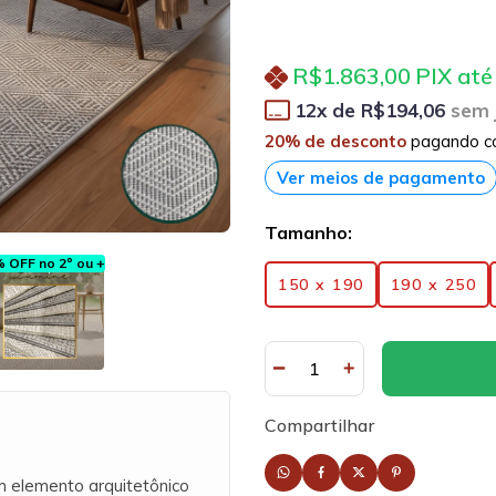
R$1.863,00
PIX até
12
x de
R$194,06
sem 
20% de desconto
pagando c
Ver meios de pagamento
Tamanho:
 OFF no 2º ou +
150 x 190
190 x 250
Compartilhar
m elemento arquitetônico