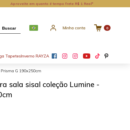
Aproveite em quanto é tempo frete R$ 1 Real*
Minha conta
Buscar
0
ga Tapetes
Inverno RAYZA
 - Prisma G 190x250cm
15% OFF no 2º o
a sala sisal coleção Lumine -
50cm