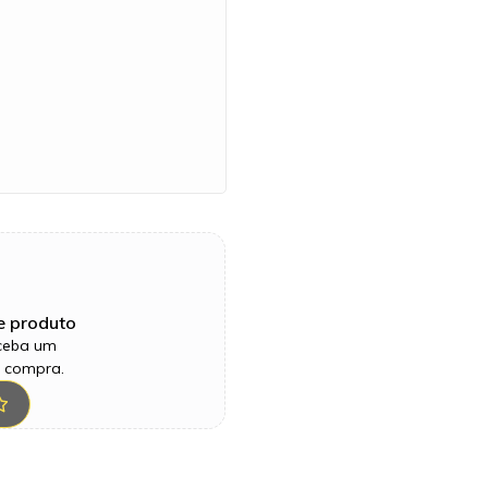
e produto
eceba um
a compra.