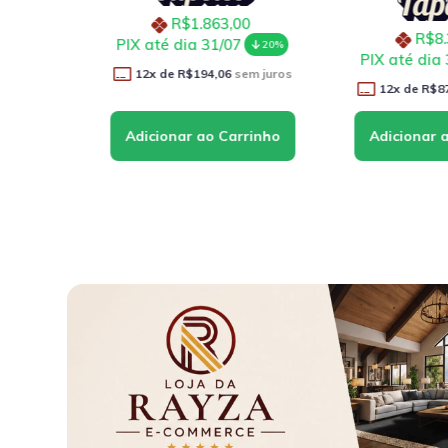
juros
R$1.863,00
R$8.36
PIX até dia 31/07
20%
PIX até dia 31
12
x de
R$194,06
sem juros
12
x de
R$870,