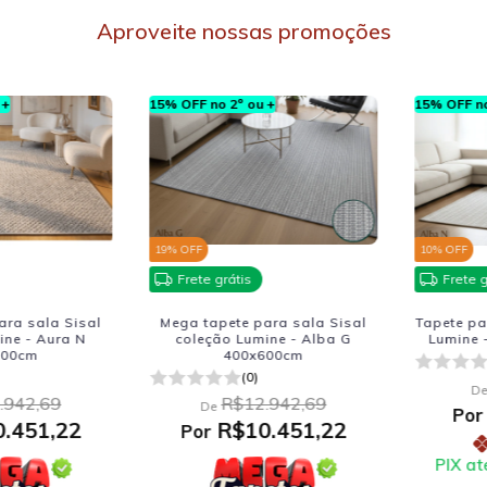
Aproveite nossas promoções
15% OFF no 2º ou +
15% OFF no 2º
19
% OFF
10
% OFF
Frete grátis
Frete grát
 sala Sisal
Mega tapete para sala Sisal
Tapete para 
 - Aura N
coleção Lumine - Alba G
Lumine - 
0cm
400x600cm
(0)
R
De
42,69
R$12.942,69
De
R
Por
51,22
R$10.451,22
Por
R
PIX até 