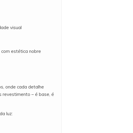
dade visual
e com estética nobre
s, onde cada detalhe
 revestimento – é base, é
a luz: