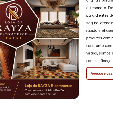
originais para 
artesanato. De
para clientes 
segura, atendi
rápido e efici
produtos com p
constante com 
virtual, somos
com confiança, 
Acesse noss