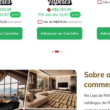
12
x de
0,98
R$8.360,98
/07
PIX até dia 31/07
20%
20%
94
sem juros
12
x de
R$870,94
sem juros
Sobre 
comme
Na Loja da RA
catálogos da 