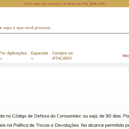
Tudo em 12x s/juros cartões ou PIX 20% OFF
Por Aplicações
Especiais
Compre no
Me
ATACADO
da no Código de Defesa do Consumidor, ou seja, de 90 dias. Par
is na Política de Trocas e Devoluções. No alcance permitido pel