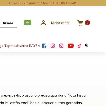
Aproveite em quanto é tempo frete R$ 1 Real*
Minha conta
Buscar
0
ga Tapetes
Inverno RAYZA
a exercê-la, o usuário precisa guardar a Nota Fiscal
a lei, estão excluídas quaisquer outras garantias