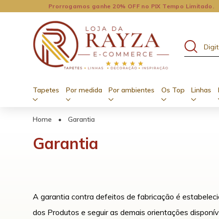
Prorrogamos ganhe 20% OFF no PIX Tempo Limitado.
Tapetes
Por medida
Por ambientes
Os Top
Linhas
Home
•
Garantia
Garantia
A garantia contra defeitos de fabricação é estabeleci
dos Produtos e seguir as demais orientações disponíve