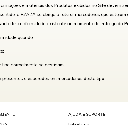
nformações e materiais dos Produtos exibidos no Site devem ser
e sentido, a RAYZA se obriga a faturar mercadorias que esteja
rovada desconformidade existente no momento da entrega do Pr
ormidade quando:
e;
e tipo normalmente se destinam;
e presentes e esperados em mercadorias deste tipo.
AMENTO
AJUDA E SUPORTE
AYZA
Frete e Prazo