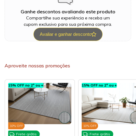
Ganhe descontos avaliando este produto
Compartilhe sua experiência e receba um
cupom exclusivo para sua próxima compra.
Avaliar e ganhar desconto
Aproveite nossas promoções
15% OFF no 2º ou +
15% OFF no 2º ou +
10
% OFF
10
% OFF
Frete grátis
Frete grátis