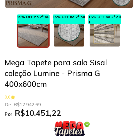
15% OFF no 2º ou
15% OFF no 2º ou
15% OFF no 2º ou
+
+
+
Mega Tapete para sala Sisal
coleção Lumine - Prisma G
400x600cm
0.0
De
R$12.942,69
R$10.451,22
Por