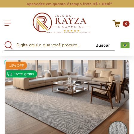
Aproveite em quanto é tempo frete R$ 1 Real*
0
Buscar
15% OFF no 2º ou +
15
19
% OFF
Frete grátis