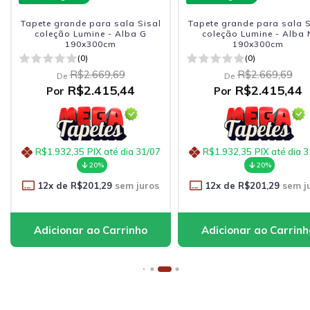
Tapete grande para sala Sisal
Tapete para sala Sisal co
coleção Lumine - Alba N
Lumine - Alba G 190x25
190x300cm
(0)
(0)
R$2.573,89
De
R$2.669,69
De
R$2.328,75
Por
R$2.415,44
Por
R$1.863,00
PIX até dia 
R$1.932,35
PIX até dia 31/07
20%
20%
12
x de
R$194,06
sem j
12
x de
R$201,29
sem juros