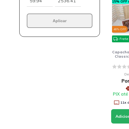
15% OFF n
Aplicar
46
% OFF
Frete
Capacho 
Classi
De
Po
PIX até
11
x 