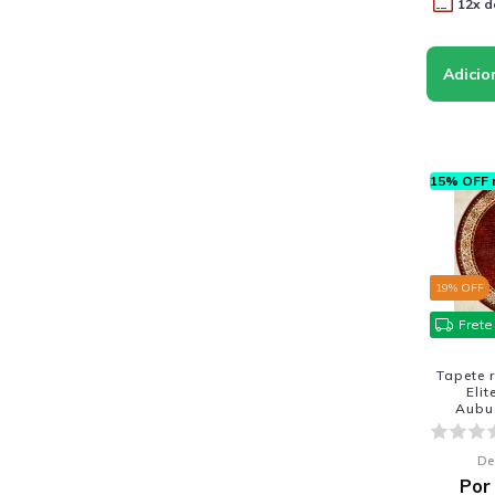
12
x d
15% OFF n
19
% OFF
Frete
Tapete 
Eli
Aubu
De
Por