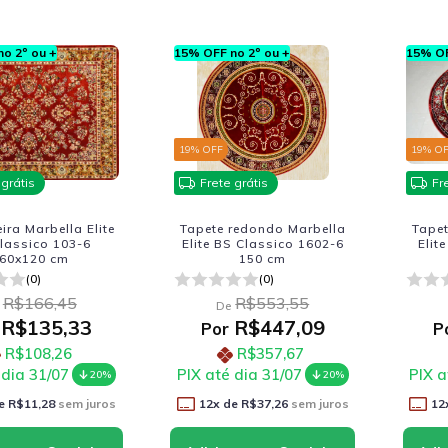
o 2º ou +
15% OFF no 2º ou +
15% OF
19
% OFF
19
% O
 grátis
Frete grátis
Fr
ra Marbella Elite
Tapete redondo Marbella
Tape
lassico 103-6
Elite BS Classico 1602-6
Elit
60x120 cm
150 cm
(0)
(0)
R$166,45
R$553,55
De
R$135,33
R$447,09
Por
P
R$108,26
R$357,67
 dia 31/07
PIX até dia 31/07
PIX a
20%
20%
e
R$11,28
sem juros
12
x de
R$37,26
sem juros
12