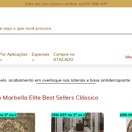
Tudo em 12x s/juros cartões ou PIX 20% OFF
Por Aplicações
Especiais
Compre no
Me
ATACADO
lo, acabamento em overloque nas laterais e base antiderrapante. 
 Marbella Elite Best Sellers Clássico
o 2º ou +
15% OFF no 2º ou +
15% OF