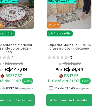
F no 2º ou +
15% OFF no 2º ou +
FF
46
% OFF
ete grátis
Frete grátis
te redondo Marbella
Capacho Marbella Elite BS
 BS Classico 1602-4
Classico 101-4 050x090
150 cm
cm
(0)
(0)
R$553,55
R$111,30
De
De
R$447,09
R$59,94
or
Por
R$357,67
R$47,95
té dia 31/07
PIX até dia 31/07
20%
20%
x de
R$37,26
sem juros
11
x de
R$5,45
sem juros