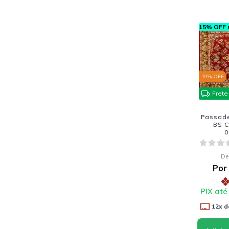
15% OFF n
19
% OFF
Frete
Passadei
BS C
0
De
Por
PIX até
12
x d