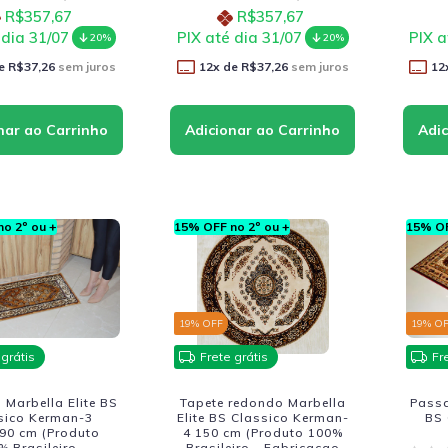
R$357,67
R$357,67
 dia 31/07
PIX até dia 31/07
PIX a
20%
20%
e
R$37,26
sem juros
12
x de
R$37,26
sem juros
12
o 2º ou +
15% OFF no 2º ou +
15% OF
19
% OFF
19
% O
 grátis
Frete grátis
Fr
Marbella Elite BS
Tapete redondo Marbella
Passa
sico Kerman-3
Elite BS Classico Kerman-
BS 
90 cm (Produto
4 150 cm (Produto 100%
% Brasileiro -
Brasileiro - Fabricacao