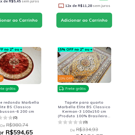
1
x de
R$5,45
sem juros
12
x de
R$11,28
sem juros
F no 2º ou +
15% OFF no 2º ou +
FF
23
% OFF
ete grátis
Frete grátis
te redondo Marbella
Tapete para quarto
lite BS Classico
Marbella Elite BS Classico
busson-6 200 cm
Kerman-3 100x150 cm
(Produto 100% Brasileiro -
(0)
Fabricacao Nacional)
(0)
R$980,74
De
R$334,93
De
R$594,65
or