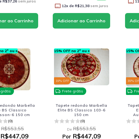
e
R$37,26
sem juros
1
12
x de
R$21,38
sem juros
o 2º ou +
15% OFF no 2º ou +
15% OF
19
% OFF
39
% O
 grátis
Frete grátis
Fr
redondo Marbella
Tapete redondo Marbella
Tape
te BS Classico
Elite BS Classico 103-6
E
sson-6 150 cm
150 cm
Au
(0)
(0)
R$553,55
R$553,55
De
R$447,09
R$447,09
Por
P