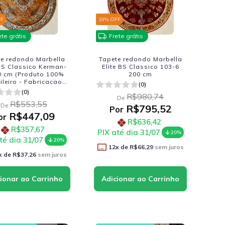
FF
19
% OFF
ete grátis
Frete grátis
te redondo Marbella
Tapete redondo Marbella
 BS Classico Kerman-
Elite BS Classico 103-6
0 cm (Produto 100%
200 cm
ileiro - Fabricacao
(0)
Nacional)
(0)
R$980,74
De
R$553,55
De
R$795,52
Por
R$447,09
or
R$636,42
R$357,67
PIX até dia 31/07
20%
té dia 31/07
20%
12
x de
R$66,29
sem juros
x de
R$37,26
sem juros