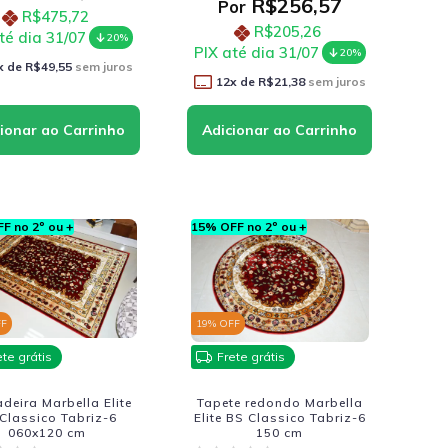
R$256,57
Por
R$475,72
R$205,26
té dia 31/07
20%
PIX até dia 31/07
20%
x de
R$49,55
sem juros
12
x de
R$21,38
sem juros
F no 2º ou +
15% OFF no 2º ou +
FF
19
% OFF
ete grátis
Frete grátis
deira Marbella Elite
Tapete redondo Marbella
Classico Tabriz-6
Elite BS Classico Tabriz-6
060x120 cm
150 cm