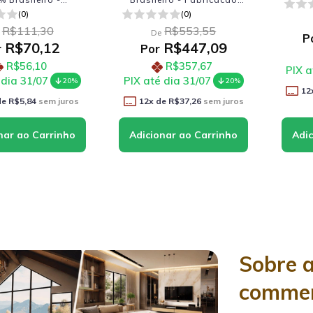
cacao Nacional)
Nacional)
(0)
(0)
R$111,30
R$553,55
De
P
R$70,12
R$447,09
r
Por
R$56,10
R$357,67
PIX a
 dia 31/07
PIX até dia 31/07
20%
20%
12
de
R$5,84
sem juros
12
x de
R$37,26
sem juros
Sobre 
comme