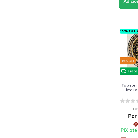
15% OFF n
19
% OFF
Frete
Tapete 
Elite 
De
Por
PIX até