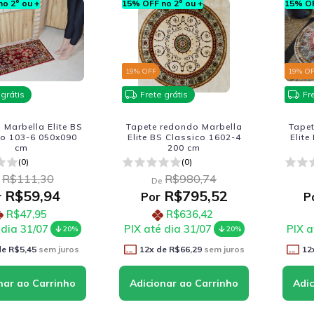
o 2º ou +
15% OFF no 2º ou +
15% OF
19
% OFF
19
% O
 grátis
Frete grátis
Fr
Marbella Elite BS
Tapete redondo Marbella
Tape
co 103-6 050x090
Elite BS Classico 1602-4
Elite
cm
200 cm
(0)
(0)
R$111,30
R$980,74
De
R$59,94
R$795,52
r
Por
P
R$47,95
R$636,42
 dia 31/07
PIX até dia 31/07
PIX a
20%
20%
de
R$5,45
sem juros
12
x de
R$66,29
sem juros
12