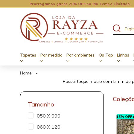
Prorrogamos ganhe 20% OFF no PIX Tempo Limitado.
Tapetes
Por medida
Por ambientes
Os Top
Linhas
Home
•
Possui toque macio com 5 mm de pe
Coleção
Tamanho
050 X 090
15% OFF n
060 X 120