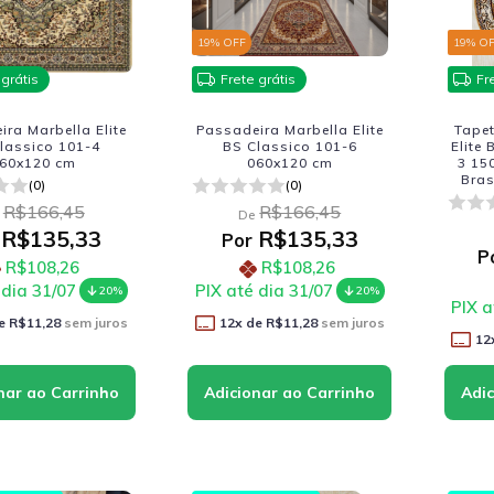
19
% OFF
19
% O
 grátis
Frete grátis
Fr
ra Marbella Elite
Passadeira Marbella Elite
Tape
lassico 101-4
BS Classico 101-6
Elite
60x120 cm
060x120 cm
3 15
Bras
(0)
(0)
R$166,45
R$166,45
De
R$135,33
R$135,33
Por
P
R$108,26
R$108,26
 dia 31/07
PIX até dia 31/07
20%
20%
PIX a
e
R$11,28
sem juros
12
x de
R$11,28
sem juros
12