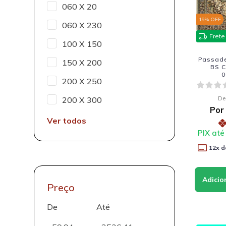
060 X 20
19
% OFF
060 X 230
Frete
100 X 150
Passadei
150 X 200
BS C
0
200 X 250
De
200 X 300
Por
Ver todos
PIX até
12
x d
Preço
De
Até