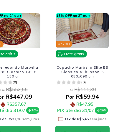
F no 2º ou +
15% OFF no 2º ou +
FF
46
% OFF
ete grátis
Frete grátis
te redondo Marbella
Capacho Marbella Elite BS
e BS Classico 101-6
Classico Aubusson-6
150 cm
050x090 cm
(0)
(0)
R$553,55
R$111,30
De
De
R$447,09
R$59,94
or
Por
R$357,67
R$47,95
té dia 31/07
PIX até dia 31/07
20%
20%
x de
R$37,26
sem juros
11
x de
R$5,45
sem juros