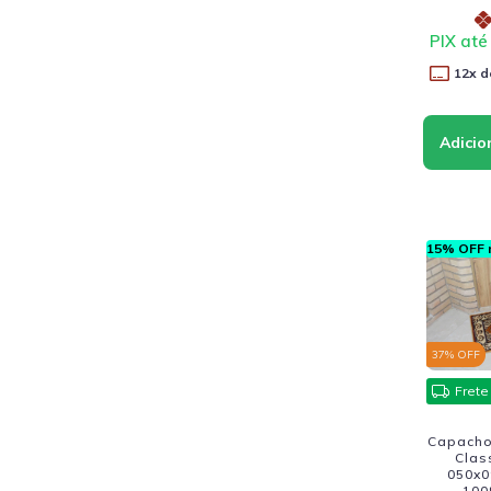
PIX até
12
x d
15% OFF n
37
% OFF
Frete
Capacho 
Clas
050x0
100