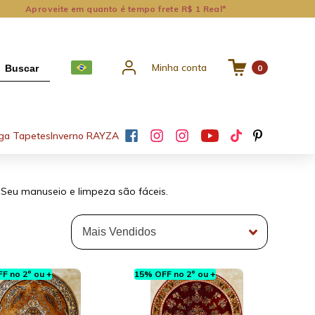
Aproveite em quanto é tempo frete R$ 1 Real*
Minha conta
Buscar
0
ga Tapetes
Inverno RAYZA
Seu manuseio e limpeza são fáceis.
F no 2º ou +
15% OFF no 2º ou +