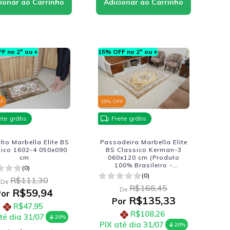
F no 2º ou +
15% OFF no 2º ou +
FF
19
% OFF
ete grátis
Frete grátis
ho Marbella Elite BS
Passadeira Marbella Elite
sico 1602-4 050x090
BS Classico Kerman-3
cm
060x120 cm (Produto
100% Brasileiro -
(0)
Fabricacao Nacional)
(0)
R$111,30
De
R$166,45
De
R$59,94
Por
R$135,33
Por
R$47,95
R$108,26
té dia 31/07
20%
PIX até dia 31/07
20%