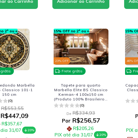
o 2º ou +
15% OFF no 2º ou +
15% OF
23
% OFF
46
% O
 grátis
Frete grátis
Fr
redondo Marbella
Tapete para quarto
Capac
BS Classico 101-1
Marbella Elite BS Classico
Clas
150 cm
Kerman-4 100x150 cm
(Produto 100% Brasileiro -
(0)
Fabricacao Nacional)
(0)
R$553,55
R$334,93
De
R$447,09
R$256,57
Por
R$357,67
R$205,26
 dia 31/07
PIX a
20%
PIX até dia 31/07
20%