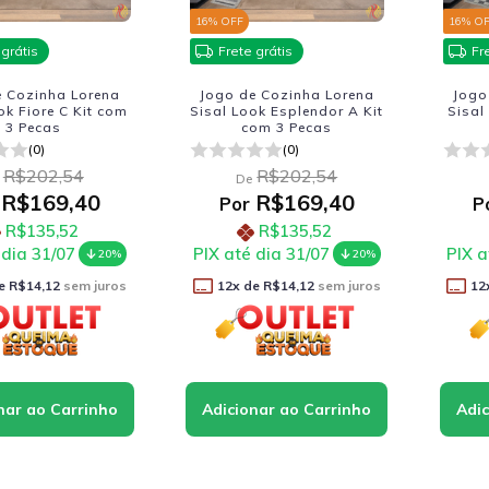
16
% OFF
16
% O
 grátis
Frete grátis
Fr
e Cozinha Lorena
Jogo de Cozinha Lorena
Jogo
ok Fiore C Kit com
Sisal Look Esplendor A Kit
Sisal
3 Pecas
com 3 Pecas
(0)
(0)
R$202,54
R$202,54
De
R$169,40
R$169,40
Por
P
R$135,52
R$135,52
 dia 31/07
PIX até dia 31/07
PIX a
20%
20%
e
R$14,12
sem juros
12
x de
R$14,12
sem juros
12