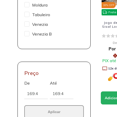
Moldura
16
% OFF
Frete
Tabuleiro
Jogo d
Venezia
Sisal Lo
Venezia B
De
Por
PIX até
12
x d
Preço
De
Até
Aplicar