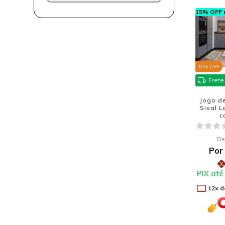
15% OFF n
16
% OFF
Frete
Jogo d
Sisal L
c
De
Por
PIX até
12
x d