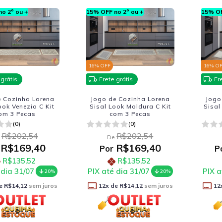
o 2º ou +
15% OFF no 2º ou +
15% OF
16
% OFF
16
% O
 grátis
Frete grátis
Fr
e Cozinha Lorena
Jogo de Cozinha Lorena
Jogo
ook Venezia C Kit
Sisal Look Moldura C Kit
Sisal
om 3 Pecas
com 3 Pecas
(0)
(0)
R$202,54
R$202,54
De
R$169,40
R$169,40
Por
P
R$135,52
R$135,52
 dia 31/07
PIX até dia 31/07
PIX a
20%
20%
e
R$14,12
sem juros
12
x de
R$14,12
sem juros
12