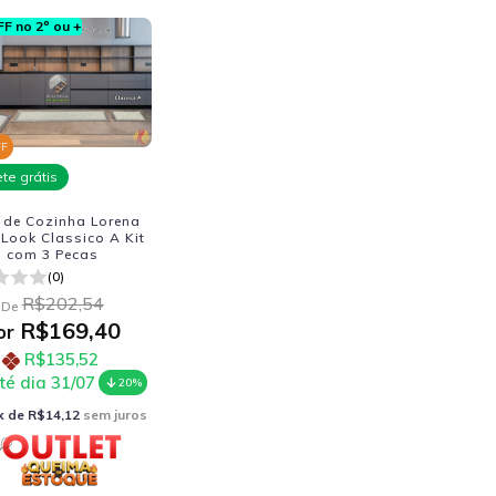
F no 2º ou +
FF
ete grátis
 de Cozinha Lorena
 Look Classico A Kit
com 3 Pecas
(0)
R$202,54
De
R$169,40
or
R$135,52
té dia 31/07
20%
x de
R$14,12
sem juros