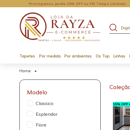
Prorrogamos ganhe 20% OFF no PIX Tempo Limitado.
Tapetes
Por medida
Por ambientes
Os Top
Linhas
Home
•
Coleção
Modelo
Classico
15% OFF n
Esplendor
Fiore