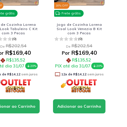
FF
16
% OFF
ete grátis
Frete grátis
 de Cozinha Lorena
Jogo de Cozinha Lorena
 Look Tabuleiro C Kit
Sisal Look Venezia B Kit
com 3 Pecas
com 3 Pecas
(0)
(0)
R$202,54
R$202,54
De
De
R$169,40
R$169,40
or
Por
R$135,52
R$135,52
té dia 31/07
PIX até dia 31/07
20%
20%
x de
R$14,12
sem juros
12
x de
R$14,12
sem juros