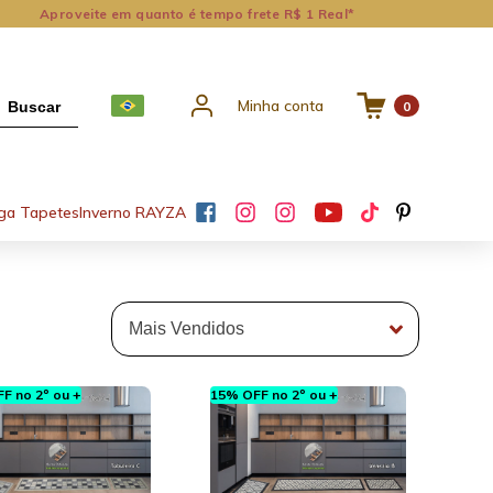
Aproveite em quanto é tempo frete R$ 1 Real*
Minha conta
Buscar
0
ga Tapetes
Inverno RAYZA
F no 2º ou +
15% OFF no 2º ou +