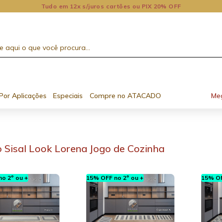
Tudo em 12x s/juros cartões ou PIX 20% OFF
Por Aplicações
Especiais
Compre no ATACADO
Me
 Sisal Look Lorena Jogo de Cozinha
o 2º ou +
15% OFF no 2º ou +
15% OF