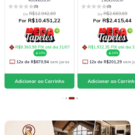
400x600cm
190x300cm
(0)
(0)
R$12.942,69
R$2.669,69
De
De
R$10.451,22
R$2.415,44
Por
Por
R$8.360,98
PIX até dia 31/07
R$1.932,35
PIX até dia 
20%
20%
12
x de
R$870,94
sem juros
12
x de
R$201,29
sem j