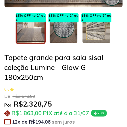
15% OFF no 2º ou
15% OFF no 2º ou
15% OFF no 2º ou
+
+
+
Tapete grande para sala sisal
coleção Lumine - Glow G
190x250cm
0.0
De
R$2.573,89
R$2.328,75
Por
R$1.863,00
PIX até dia 31/07
20%
12
x de
R$194,06
sem juros