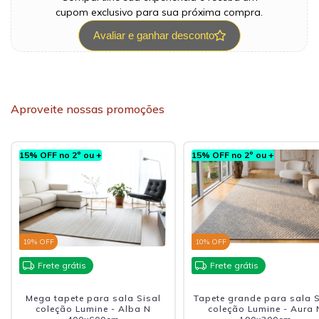
cupom exclusivo para sua próxima compra.
Avaliar e ganhar desconto
Aproveite nossas promoções
15% OFF no 2º ou +
15% OFF no 2º ou +
19
% OFF
10
% OFF
Frete grátis
Frete grátis
Mega tapete para sala Sisal
Tapete grande para sala S
coleção Lumine - Alba N
coleção Lumine - Aura 