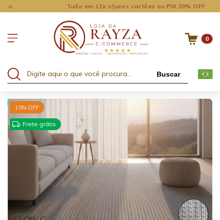
Tudo em 12x s/juros cartões ou PIX 20% OFF
0
Buscar
15% OFF no 2º ou +
15
10
% OFF
Frete grátis