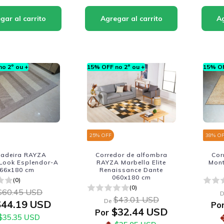
o 2º ou +
15% OFF no 2º ou +
15% OF
25
% OFF
38
% O
adeira RAYZA
Corredor de alfombra
Cor
 Look Esplendor-A
RAYZA Marbella Elite
Mont
66x180 cm
Renaissance Dante
060x180 cm
(0)
(0)
$60.45 USD
D
$43.01 USD
De
44.19 USD
Po
$32.44 USD
Por
$35.35 USD