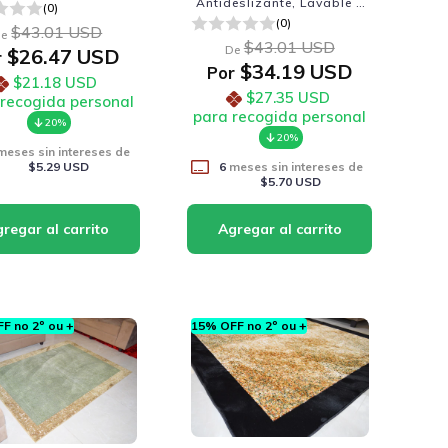
Antideslizante, Lavable y
(0)
Sofisticada
(0)
$43.01 USD
e
$43.01 USD
De
$26.47 USD
r
$34.19 USD
Por
$21.18 USD
$27.35 USD
 recogida personal
para recogida personal
20%
20%
eses sin intereses de
$5.29 USD
6
meses sin intereses de
$5.70 USD
F no 2º ou +
15% OFF no 2º ou +