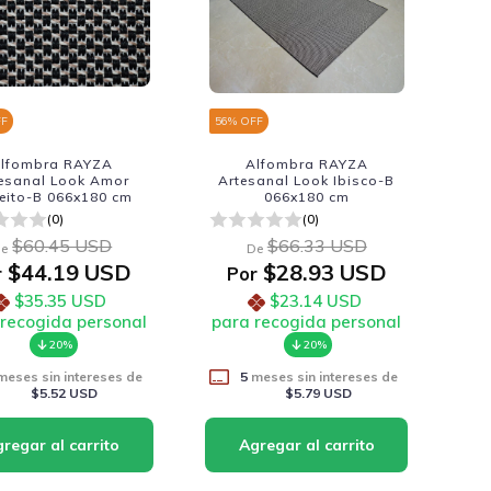
FF
56
% OFF
lfombra RAYZA
Alfombra RAYZA
esanal Look Amor
Artesanal Look Ibisco-B
feito-B 066x180 cm
066x180 cm
(0)
(0)
$60.45 USD
$66.33 USD
e
De
$44.19 USD
$28.93 USD
r
Por
$35.35 USD
$23.14 USD
 recogida personal
para recogida personal
20%
20%
eses sin intereses de
5
meses sin intereses de
$5.52 USD
$5.79 USD