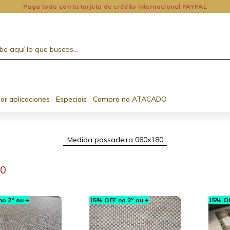
Paga todo con tu tarjeta de crédito internacional PAYPAL
or aplicaciones
Especiais
Compre no ATACADO
Medida passadeira 060x180
80
o 2º ou +
15% OFF no 2º ou +
15% OF