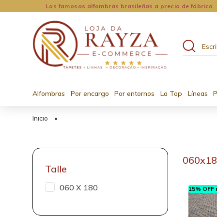
Las famosas alfombras brasileñas a precio de fábrica.
Alfombras
Por encargo
Por entornos
La Top
Líneas
P
Inicio
•
060x1
Talle
060 X 180
15% OFF n