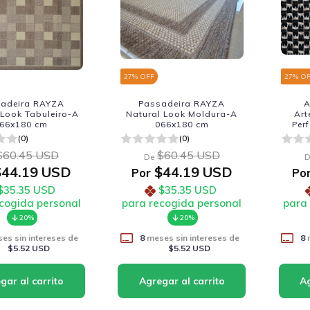
27
% OFF
27
% O
adeira RAYZA
Passadeira RAYZA
A
 Look Tabuleiro-A
Natural Look Moldura-A
Art
66x180 cm
066x180 cm
Per
(0)
(0)
$60.45 USD
$60.45 USD
De
D
44.19 USD
$44.19 USD
Por
Po
$35.35 USD
$35.35 USD
cogida personal
para recogida personal
para
20%
20%
es sin intereses de
8
meses sin intereses de
8
m
$5.52 USD
$5.52 USD