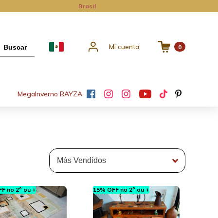
Brasil
Mi cuenta
Buscar
0
Mega
Inverno RAYZA
F no 2º ou +
15% OFF no 2º ou +