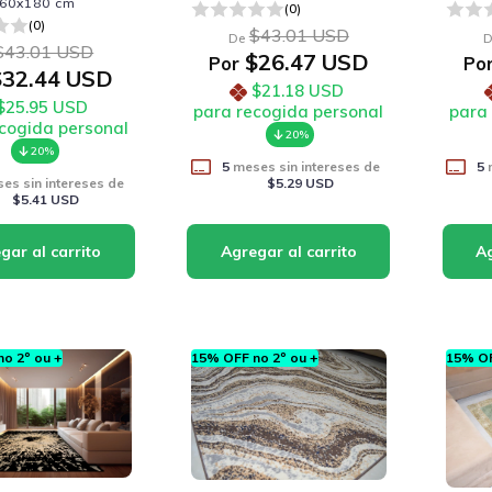
60x180 cm
(0)
(0)
$43.01 USD
De
D
$43.01 USD
$26.47 USD
Por
Po
32.44 USD
$21.18 USD
$25.95 USD
para recogida personal
para
cogida personal
20%
20%
5
meses sin intereses de
5
m
es sin intereses de
$5.29 USD
$5.41 USD
o 2º ou +
15% OFF no 2º ou +
15% OF