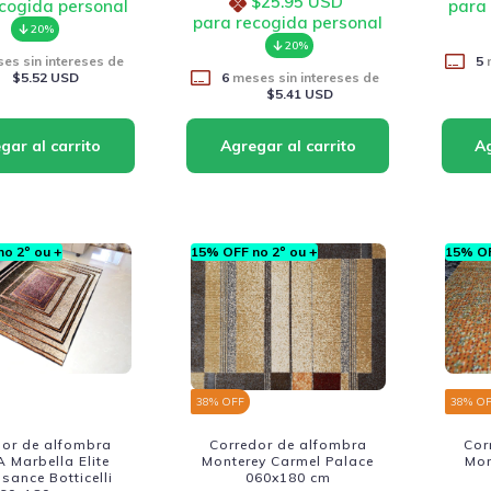
$25.95 USD
cogida personal
para
para recogida personal
20%
20%
es sin intereses de
5
m
$5.52 USD
6
meses sin intereses de
$5.41 USD
o 2º ou +
15% OFF no 2º ou +
15% OF
38
% OFF
38
% O
dor de alfombra
Corredor de alfombra
Cor
 Marbella Elite
Monterey Carmel Palace
Mon
sance Botticelli
060x180 cm