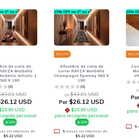
o 2º ou +
15% OFF no 2º ou +
15% OF
39
% OFF
38
% O
bra de cinta de
Alfombra de cinta de
Cor
 RAYZA Marbella
correr RAYZA Marbella
Mo
 Moderno Artistic-1
Champagne Epernay 060 X
Vi
060 X 180
180
(0)
(0)
D
$43.01 USD
$43.01 USD
De
Po
26.12 USD
$26.12 USD
Por
$20.90 USD
$20.90 USD
para
cogida personal
para recogida personal
20%
20%
5
m
es sin intereses de
5
meses sin intereses de
$5.22 USD
$5.22 USD