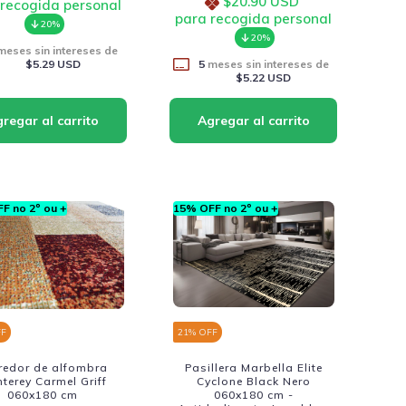
$20.90 USD
 recogida personal
para recogida personal
20%
20%
eses sin intereses de
$5.29 USD
5
meses sin intereses de
$5.22 USD
F no 2º ou +
15% OFF no 2º ou +
FF
21
% OFF
redor de alfombra
Pasillera Marbella Elite
terey Carmel Griff
Cyclone Black Nero
060x180 cm
060x180 cm -