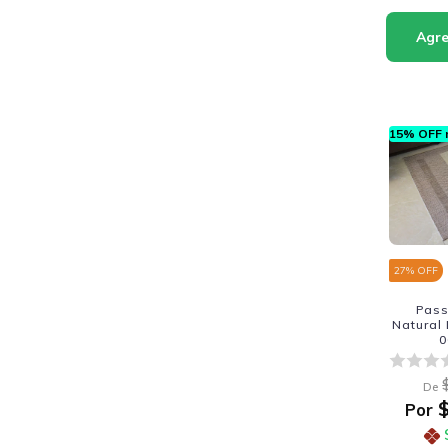
15% OFF n
27
% OFF
Pass
Natural
0
De
$
Por