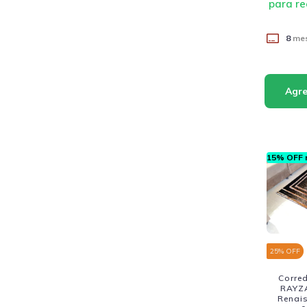
para re
8
mes
15% OFF n
25
% OFF
Corre
RAYZA
Renais