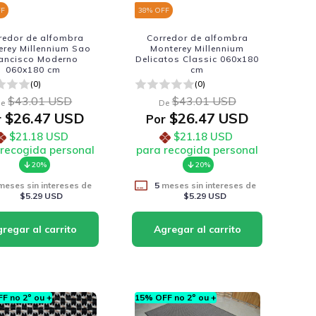
FF
38
% OFF
redor de alfombra
Corredor de alfombra
erey Millennium Sao
Monterey Millennium
ancisco Moderno
Delicatos Classic 060x180
060x180 cm
cm
(0)
(0)
$43.01 USD
$43.01 USD
e
De
$26.47 USD
$26.47 USD
r
Por
$21.18 USD
$21.18 USD
 recogida personal
para recogida personal
20%
20%
eses sin intereses de
5
meses sin intereses de
$5.29 USD
$5.29 USD
F no 2º ou +
15% OFF no 2º ou +