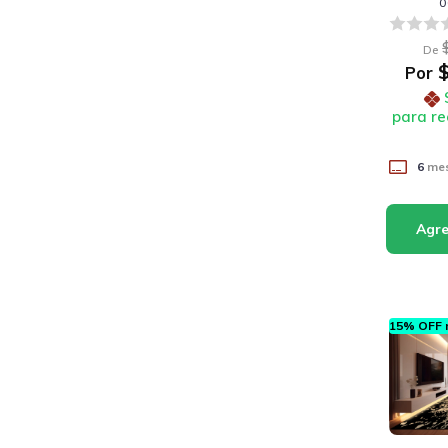
0
De
$
Por
para re
6
mes
15% OFF n