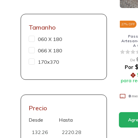
27
% OFF
Tamanho
Pass
060 X 180
Artesan
A 
066 X 180
De
170x370
$
Por
para re
8
mes
Precio
Desde
Hasta