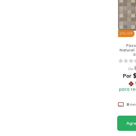
27
% OFF
Pass
Natural
0
De
$
Por
para re
8
mes