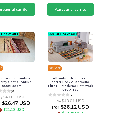
F no 2º ou +
15% OFF no 2º ou +
FF
39
% OFF
redor de alfombra
Alfombra de cinta de
erey Carmel Antika
correr RAYZA Marbella
060x180 cm
Elite BS Moderno Pathwork
060 X 180
(0)
(0)
$43.01 USD
e
$43.01 USD
De
$26.47 USD
r
$26.12 USD
Por
$21.18 USD