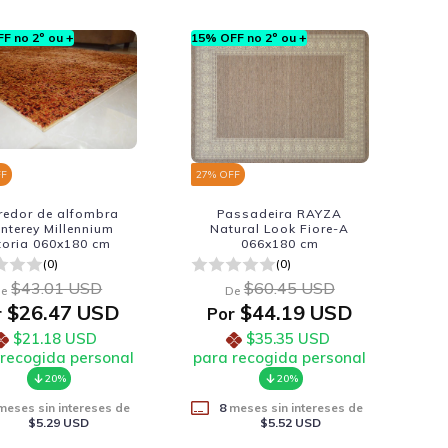
F no 2º ou +
15% OFF no 2º ou +
FF
27
% OFF
redor de alfombra
Passadeira RAYZA
nterey Millennium
Natural Look Fiore-A
toria 060x180 cm
066x180 cm
(0)
(0)
$43.01 USD
$60.45 USD
e
De
$26.47 USD
$44.19 USD
r
Por
$21.18 USD
$35.35 USD
 recogida personal
para recogida personal
20%
20%
eses sin intereses de
8
meses sin intereses de
$5.29 USD
$5.52 USD