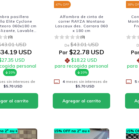
47
% OFF
38
% O
mbra pasillera
Alfombra de cinta de
Cor
la Elite Cyclone
correr RAYZA Montana
Mont
eteoro 060x180 cm
Lascaux des. Carrara 060
Fr
slizante, Lavable y
x 180 cm
ofisticada
(0)
(0)
$43.01 USD
$43.01 USD
De
D
34.19 USD
$22.78 USD
Por
Po
$27.35 USD
$18.22 USD
cogida personal
para recogida personal
para
20%
20%
es sin intereses de
4
meses sin intereses de
5
m
$5.70 USD
$5.70 USD
o 2º ou +
15% OFF no 2º ou +
15% OF