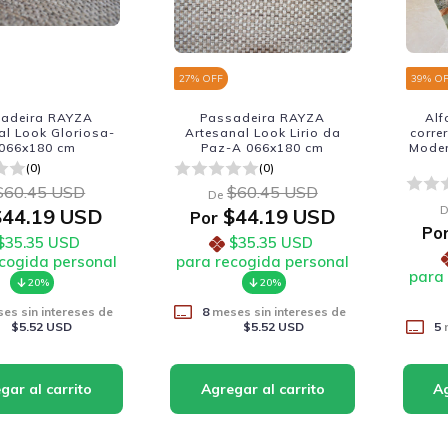
27
% OFF
39
% O
adeira RAYZA
Passadeira RAYZA
Alf
al Look Gloriosa-
Artesanal Look Lirio da
corre
066x180 cm
Paz-A 066x180 cm
Mode
(0)
(0)
$60.45 USD
$60.45 USD
De
D
44.19 USD
$44.19 USD
Por
Po
$35.35 USD
$35.35 USD
cogida personal
para recogida personal
para
20%
20%
es sin intereses de
8
meses sin intereses de
$5.52 USD
$5.52 USD
5
m