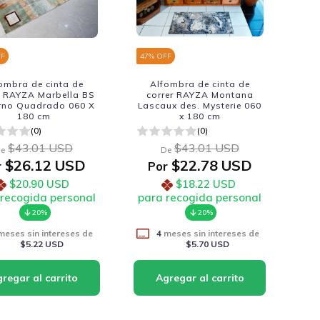
FF
47
% OFF
ombra de cinta de
Alfombra de cinta de
r RAYZA Marbella BS
correr RAYZA Montana
rno Quadrado 060 X
Lascaux des. Mysterie 060
180 cm
x 180 cm
(0)
(0)
$43.01 USD
$43.01 USD
e
De
$26.12 USD
$22.78 USD
r
Por
$20.90 USD
$18.22 USD
 recogida personal
para recogida personal
20%
20%
eses sin intereses de
4
meses sin intereses de
$5.22 USD
$5.70 USD