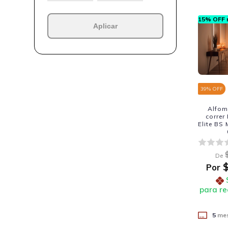
15% OFF n
Aplicar
39
% OFF
Alfom
correr
Elite BS
De
$
Por
para re
5
mes