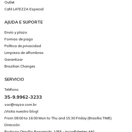
Outlet
Café LATEZZA Especial
AJUDA E SUPORTE
Envío y plazo
Formas de pago
Política de privacidad
Limpieza de alfombras
Garantizar
Brazilian Changes
SERVICIO
Teléfono
35-9.9962-3233
sac@rayza.com.br
¡Visita nuestro blog!
From 09:00 to 16:00 Mon to Thu and 15:30 Friday (Brasília TIME)
Dirección
Rodovia Otacílio Bonamichi, 1055 - Inconfidentes-MG