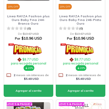
20
% OFF
20
% OFF
Linea RAYZA Fashion plus
Linea RAYZA Fashion plus
Ouro Baby Fina 244-
Ouro Baby Fina 246-Preto
Branca Ouro
Ouro
(0)
(0)
De
$13.67 USD
De
$13.67 USD
$10.96 USD
$10.96 USD
Por
Por
$8.77 USD
$8.77 USD
para recogida personal
para recogida personal
20%
20%
2
meses sin intereses de
2
meses sin intereses de
$5.48 USD
$5.48 USD
LEVE 5 & PAGUE 4
LEVE 5 & PAGUE 4