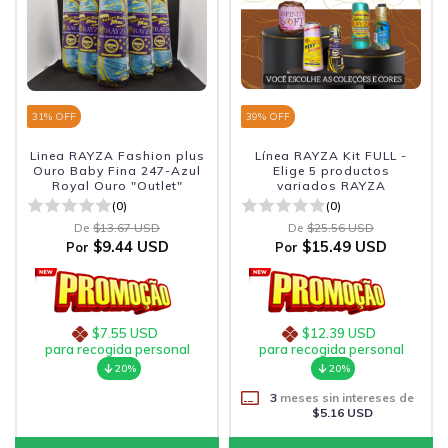
31
% OFF
39
% OFF
Linea RAYZA Fashion plus
Línea RAYZA Kit FULL -
Ouro Baby Fina 247-Azul
Elige 5 productos
Royal Ouro "Outlet"
variados RAYZA
(0)
(0)
De
$13.67 USD
De
$25.56 USD
$9.44 USD
$15.49 USD
Por
Por
$7.55 USD
$12.39 USD
para recogida personal
para recogida personal
20%
20%
3
meses sin intereses de
$5.16 USD