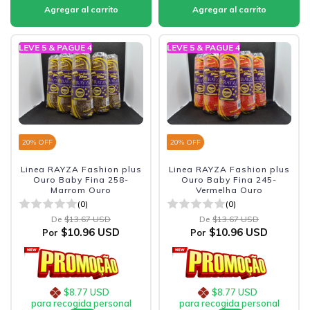
LEVE 5 & PAGUE 4
LEVE 5 & PAGUE 4
20
% OFF
20
% OFF
Linea RAYZA Fashion plus
Linea RAYZA Fashion plus
Ouro Baby Fina 258-
Ouro Baby Fina 245-
Marrom Ouro
Vermelha Ouro
(0)
(0)
De
$13.67 USD
De
$13.67 USD
$10.96 USD
$10.96 USD
Por
Por
$8.77 USD
$8.77 USD
para recogida personal
para recogida personal