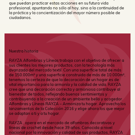
que puedan practicar estas acciones en su futura vida
profesional, apuntando no sólo al hoy, sino a la continuidad de
la práctica y la concientización del mayor número posible de
ciudadanos.
Nuestra historia
RAYZA Alfombras y Líneas trabaja con el objetivo de ofrecer a
sus clientes los mejores productos, con la tecnología más
avanzada del mercado textil. Con una superficie total de más
de 150.000m² y una superficie construida de más de 10.000m²,
tenemos la certeza de que la decoración de un hogar es de
vital importancia para la armonía y la calidad de vida. RAYZA
cree que una decoración correcta y armoniosa contribuye al
bienestar de todos, reflejando buenos sentimientos y
contribuyendo a la creación de un ambiente bello y acogedor.
Alfombras y Líneas RAYZA – Armoniza tu hogar. Aprovecha los
lanzamientos de la Colección 2016 y elige ahora los que mejor
se adaptan a ti y a tu hogar.
RAYZA , opera en el mercado de alfombras decorativas y
líneas de crochet desde hace 39 años. Conocida a nivel
nacional por la innovación y calidad de sus productos, RAYZA