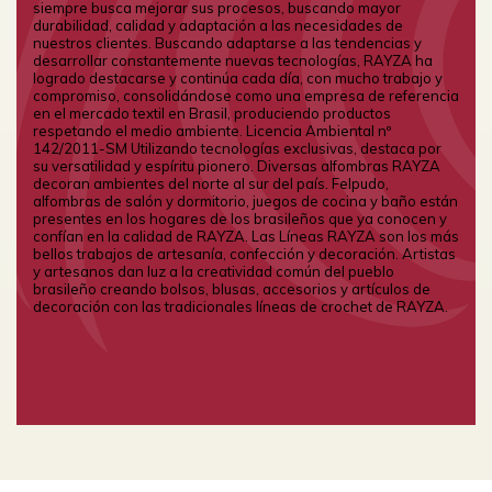
siempre busca mejorar sus procesos, buscando mayor
durabilidad, calidad y adaptación a las necesidades de
nuestros clientes. Buscando adaptarse a las tendencias y
desarrollar constantemente nuevas tecnologías, RAYZA ha
logrado destacarse y continúa cada día, con mucho trabajo y
compromiso, consolidándose como una empresa de referencia
en el mercado textil en Brasil, produciendo productos
respetando el medio ambiente. Licencia Ambiental nº
142/2011-SM Utilizando tecnologías exclusivas, destaca por
su versatilidad y espíritu pionero. Diversas alfombras RAYZA
decoran ambientes del norte al sur del país. Felpudo,
alfombras de salón y dormitorio, juegos de cocina y baño están
presentes en los hogares de los brasileños que ya conocen y
confían en la calidad de RAYZA. Las Líneas RAYZA son los más
bellos trabajos de artesanía, confección y decoración. Artistas
y artesanos dan luz a la creatividad común del pueblo
brasileño creando bolsos, blusas, accesorios y artículos de
decoración con las tradicionales líneas de crochet de RAYZA.