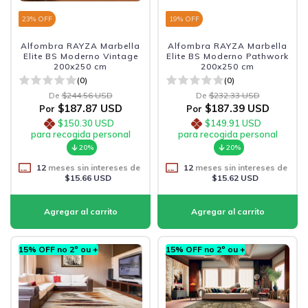
23
% OFF
19
% OFF
Alfombra RAYZA Marbella
Alfombra RAYZA Marbella
Elite BS Moderno Vintage
Elite BS Moderno Pathwork
200x250 cm
200x250 cm
(0)
(0)
De
$244.56 USD
De
$232.33 USD
$187.87 USD
$187.39 USD
Por
Por
$150.30 USD
$149.91 USD
para recogida personal
para recogida personal
20%
20%
12
meses sin intereses de
12
meses sin intereses de
$15.66 USD
$15.62 USD
15% OFF no 2º ou +
15% OFF no 2º ou +