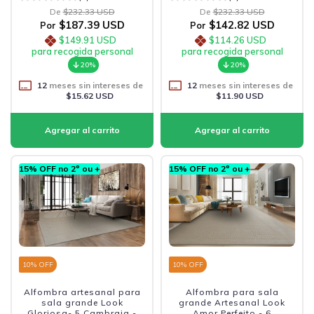
De
$232.33 USD
De
$232.33 USD
$187.39 USD
$142.82 USD
Por
Por
$149.91 USD
$114.26 USD
para recogida personal
para recogida personal
20%
20%
12
meses sin intereses de
12
meses sin intereses de
$15.62 USD
$11.90 USD
15% OFF no 2º ou +
15% OFF no 2º ou +
10
% OFF
10
% OFF
Alfombra artesanal para
Alfombra para sala
sala grande Look
grande Artesanal Look
Gloriosa- 5 Cambraia -
Amor Perfeito - 6