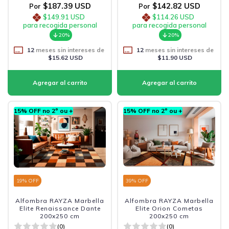
$187.39 USD
$142.82 USD
Por
Por
$149.91 USD
$114.26 USD
para recogida personal
para recogida personal
20%
20%
12
meses sin intereses de
12
meses sin intereses de
$15.62 USD
$11.90 USD
15% OFF no 2º ou +
15% OFF no 2º ou +
19
% OFF
39
% OFF
Alfombra RAYZA Marbella
Alfombra RAYZA Marbella
Elite Renaissance Dante
Elite Orion Cometas
200x250 cm
200x250 cm
(0)
(0)