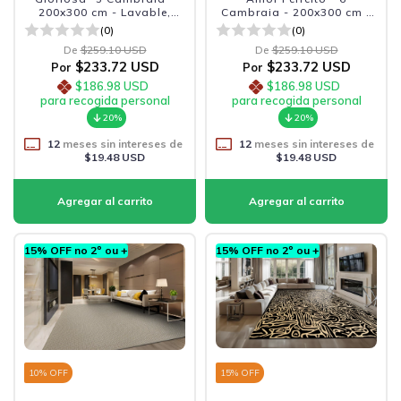
200x300 cm - Lavable,
Cambraia - 200x300 cm -
antideslizante y duradera
Lavable, Antideslizante y
(0)
(0)
Duradera
De
$259.10 USD
De
$259.10 USD
$233.72 USD
$233.72 USD
Por
Por
$186.98 USD
$186.98 USD
para recogida personal
para recogida personal
20%
20%
12
meses sin intereses de
12
meses sin intereses de
$19.48 USD
$19.48 USD
15% OFF no 2º ou +
15% OFF no 2º ou +
10
% OFF
15
% OFF