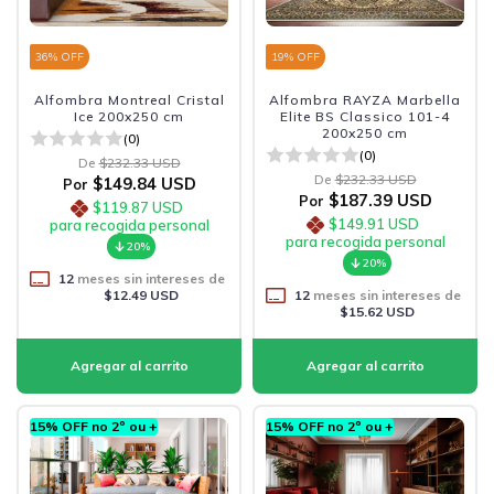
36
% OFF
19
% OFF
Alfombra Montreal Cristal
Alfombra RAYZA Marbella
Ice 200x250 cm
Elite BS Classico 101-4
200x250 cm
(0)
(0)
De
$232.33 USD
De
$232.33 USD
$149.84 USD
Por
$187.39 USD
Por
$119.87 USD
$149.91 USD
para recogida personal
para recogida personal
20%
20%
12
meses sin intereses de
$12.49 USD
12
meses sin intereses de
$15.62 USD
15% OFF no 2º ou +
15% OFF no 2º ou +