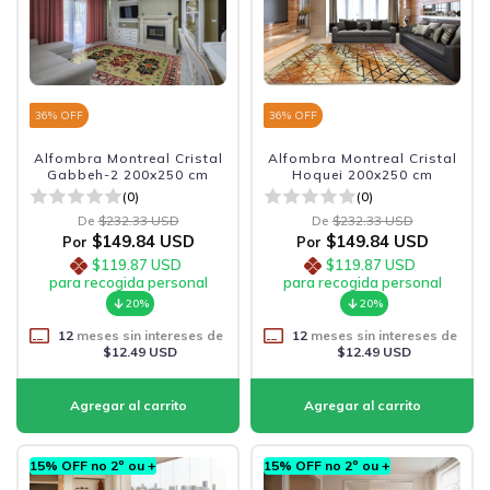
36
% OFF
36
% OFF
Alfombra Montreal Cristal
Alfombra Montreal Cristal
Gabbeh-2 200x250 cm
Hoquei 200x250 cm
(0)
(0)
De
$232.33 USD
De
$232.33 USD
$149.84 USD
$149.84 USD
Por
Por
$119.87 USD
$119.87 USD
para recogida personal
para recogida personal
20%
20%
12
meses sin intereses de
12
meses sin intereses de
$12.49 USD
$12.49 USD
15% OFF no 2º ou +
15% OFF no 2º ou +