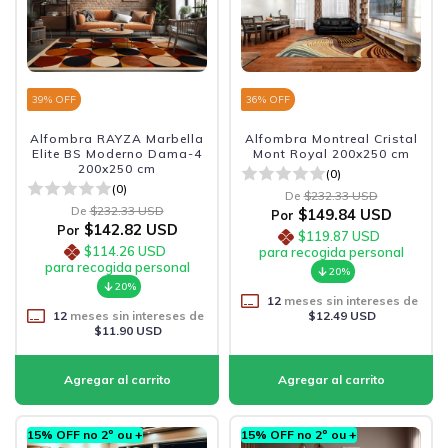
39
% OFF
36
% OFF
Alfombra RAYZA Marbella
Alfombra Montreal Cristal
Elite BS Moderno Dama-4
Mont Royal 200x250 cm
200x250 cm
(0)
(0)
De
$232.33 USD
De
$232.33 USD
$149.84 USD
Por
$142.82 USD
Por
$119.87 USD
$114.26 USD
para recogida personal
para recogida personal
20%
20%
12
meses sin intereses de
12
meses sin intereses de
$12.49 USD
$11.90 USD
15% OFF no 2º ou +
15% OFF no 2º ou +