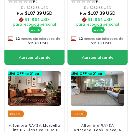
(0)
(0)
De
$232.33 USD
De
$232.33 USD
$187.39 USD
$187.39 USD
Por
Por
$149.91 USD
$149.91 USD
para recogida personal
para recogida personal
20%
20%
12
meses sin intereses de
12
meses sin intereses de
$15.62 USD
$15.62 USD
15% OFF no 2º ou +
15% OFF no 2º ou +
19
% OFF
27
% OFF
Alfombra RAYZA Marbella
Alfombra RAYZA
Elite BS Classico 1602-6
Artesanal Look Ibisco-A