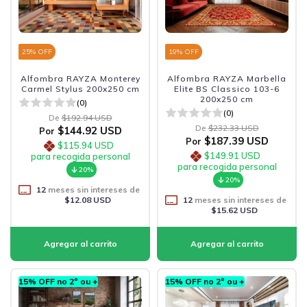
25
% OFF
19
% OFF
Alfombra RAYZA Monterey
Alfombra RAYZA Marbella
Carmel Stylus 200x250 cm
Elite BS Classico 103-6
200x250 cm
(0)
(0)
De
$192.94 USD
De
$232.33 USD
$144.92 USD
Por
$187.39 USD
Por
$115.94 USD
$149.91 USD
para recogida personal
para recogida personal
20%
20%
12
meses sin intereses de
$12.08 USD
12
meses sin intereses de
$15.62 USD
15% OFF no 2º ou +
15% OFF no 2º ou +