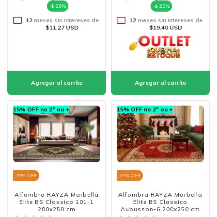
20%
20%
12
meses sin intereses de
12
meses sin intereses de
$11.27 USD
$19.40 USD
15% OFF no 2º ou +
15% OFF no 2º ou +
19
% OFF
19
% OFF
Alfombra RAYZA Marbella
Alfombra RAYZA Marbella
Elite BS Classico 101-1
Elite BS Classico
200x250 cm
Aubusson-6 200x250 cm