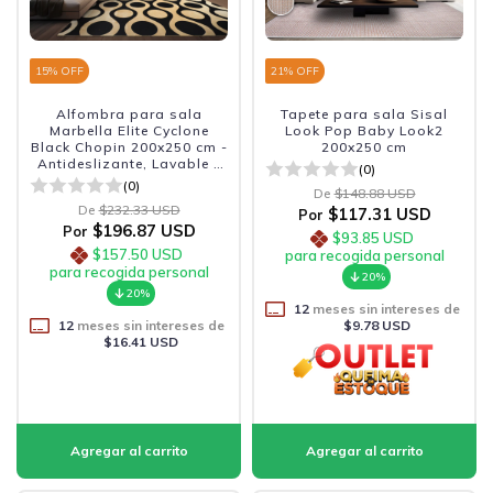
15
% OFF
21
% OFF
Alfombra para sala
Tapete para sala Sisal
Marbella Elite Cyclone
Look Pop Baby Look2
Black Chopin 200x250 cm -
200x250 cm
Antideslizante, Lavable y
(0)
Sofisticada.
(0)
De
$148.88 USD
De
$232.33 USD
$117.31 USD
Por
$196.87 USD
Por
$93.85 USD
$157.50 USD
para recogida personal
para recogida personal
20%
20%
12
meses sin intereses de
12
meses sin intereses de
$9.78 USD
$16.41 USD