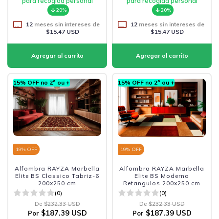
para recogida personal
para recogida personal
20%
20%
12
meses sin intereses de
12
meses sin intereses de
$15.47 USD
$15.47 USD
15% OFF no 2º ou +
15% OFF no 2º ou +
19
% OFF
19
% OFF
Alfombra RAYZA Marbella
Alfombra RAYZA Marbella
Elite BS Classico Tabriz-6
Elite BS Moderno
200x250 cm
Retangulos 200x250 cm
(0)
(0)
De
$232.33 USD
De
$232.33 USD
$187.39 USD
$187.39 USD
Por
Por