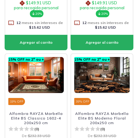
$149.91 USD
$149.91 USD
para recogida personal
para recogida personal
20%
20%
12
meses sin intereses de
12
meses sin intereses de
$15.62 USD
$15.62 USD
15% OFF no 2º ou +
15% OFF no 2º ou +
19
% OFF
39
% OFF
Alfombra RAYZA Marbella
Alfombra RAYZA Marbella
Elite BS Classico 1602-4
Elite BS Moderno Floral
200x250 cm
200x250 cm
(0)
(0)
De
$232.33 USD
De
$232.33 USD