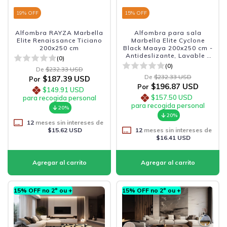
19
% OFF
15
% OFF
Alfombra RAYZA Marbella
Alfombra para sala
Elite Renaissance Ticiano
Marbella Elite Cyclone
200x250 cm
Black Maaya 200x250 cm -
Antideslizante, Lavable y
(0)
Sofisticada
(0)
De
$232.33 USD
De
$232.33 USD
$187.39 USD
Por
$196.87 USD
Por
$149.91 USD
$157.50 USD
para recogida personal
para recogida personal
20%
20%
12
meses sin intereses de
$15.62 USD
12
meses sin intereses de
$16.41 USD
15% OFF no 2º ou +
15% OFF no 2º ou +