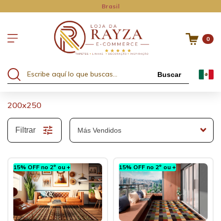
Brasil
0
Buscar
200x250
Filtrar
15% OFF no 2º ou +
15% OFF no 2º ou +