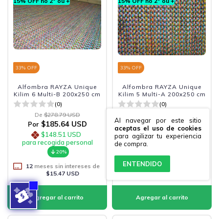
15% OFF no 2º ou +
15% OFF no 2º ou +
33
% OFF
33
% OFF
Alfombra RAYZA Unique
Alfombra RAYZA Unique
Kilim 6 Multi-B 200x250 cm
Kilim 5 Multi-A 200x250 cm
(0)
(0)
De
$278.79 USD
De
$278.79 USD
Al navegar por este sitio
$185.64 USD
$185.64 USD
Por
Por
aceptas el uso de cookies
$148.51 USD
$148.51 USD
para agilizar tu experiencia
para recogida personal
para recogida personal
de compra.
20%
20%
ENTENDIDO
12
meses sin intereses de
12
meses sin intereses de
$15.47 USD
$15.47 USD