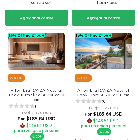
$9.12 USD
$15.47 USD
15% OFF no 2º ou +
15% OFF no 2º ou +
27
% OFF
27
% OFF
Alfombra RAYZA Natural
Alfombra RAYZA Natural
Look Turmalina-A 200x250
Look Fiore-A 200x250 cm
cm
(0)
(0)
De
$253.75 USD
De
$253.75 USD
$185.64 USD
Por
$185.64 USD
Por
$148.51 USD
$148.51 USD
para recogida personal
para recogida personal
20%
20%