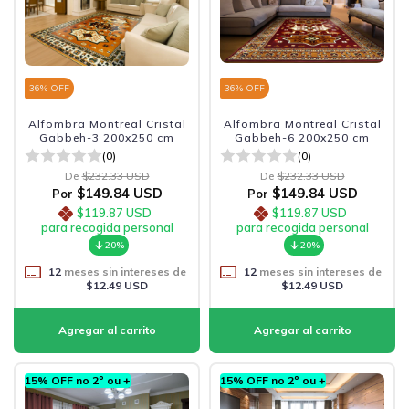
36
% OFF
36
% OFF
Alfombra Montreal Cristal
Alfombra Montreal Cristal
Gabbeh-3 200x250 cm
Gabbeh-6 200x250 cm
(0)
(0)
De
$232.33 USD
De
$232.33 USD
$149.84 USD
$149.84 USD
Por
Por
$119.87 USD
$119.87 USD
para recogida personal
para recogida personal
20%
20%
12
meses sin intereses de
12
meses sin intereses de
$12.49 USD
$12.49 USD
15% OFF no 2º ou +
15% OFF no 2º ou +