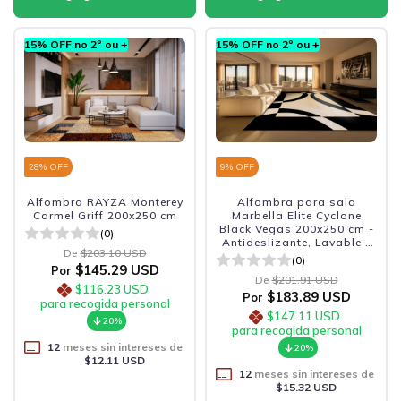
15% OFF no 2º ou +
15% OFF no 2º ou +
28
% OFF
9
% OFF
Alfombra RAYZA Monterey
Alfombra para sala
Carmel Griff 200x250 cm
Marbella Elite Cyclone
Black Vegas 200x250 cm -
(0)
Antideslizante, Lavable y
De
$203.10 USD
Sofisticada.
(0)
$145.29 USD
Por
De
$201.91 USD
$116.23 USD
$183.89 USD
Por
para recogida personal
$147.11 USD
20%
para recogida personal
12
meses sin intereses de
20%
$12.11 USD
12
meses sin intereses de
$15.32 USD