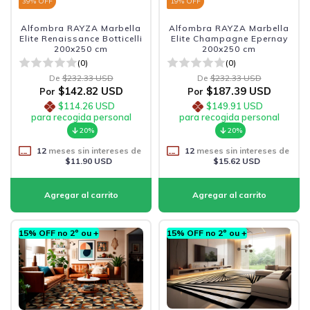
39
% OFF
19
% OFF
Alfombra RAYZA Marbella
Alfombra RAYZA Marbella
Elite Renaissance Botticelli
Elite Champagne Epernay
200x250 cm
200x250 cm
(0)
(0)
De
$232.33 USD
De
$232.33 USD
$142.82 USD
$187.39 USD
Por
Por
$114.26 USD
$149.91 USD
para recogida personal
para recogida personal
20%
20%
12
meses sin intereses de
12
meses sin intereses de
$11.90 USD
$15.62 USD
15% OFF no 2º ou +
15% OFF no 2º ou +