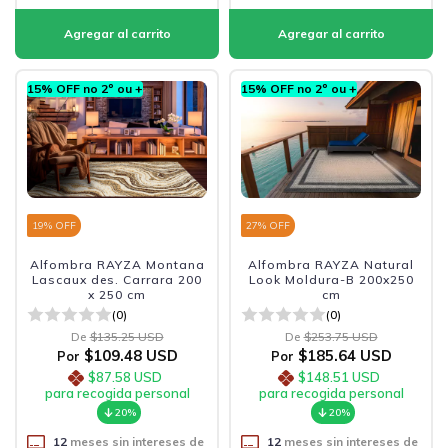
15% OFF no 2º ou +
15% OFF no 2º ou +
19
% OFF
27
% OFF
Alfombra RAYZA Montana
Alfombra RAYZA Natural
Lascaux des. Carrara 200
Look Moldura-B 200x250
x 250 cm
cm
(0)
(0)
De
$135.25 USD
De
$253.75 USD
$109.48 USD
$185.64 USD
Por
Por
$87.58 USD
$148.51 USD
para recogida personal
para recogida personal
20%
20%
12
meses sin intereses de
12
meses sin intereses de