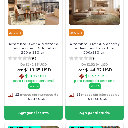
20
% OFF
25
% OFF
Alfombra RAYZA Montana
Alfombra RAYZA Monterey
Lascaux des. Dolomitas
Millennium Travertino
200 x 250 cm
200x250 cm
(0)
(0)
De
$142.16 USD
De
$192.94 USD
$113.65 USD
$144.92 USD
Por
Por
$90.92 USD
$115.94 USD
para recogida personal
para recogida personal
20%
20%
12
meses sin intereses de
12
meses sin intereses de
$9.47 USD
$12.08 USD