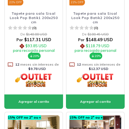
21
% OFF
21
% OFF
Tapete para sala Sisal
Tapete para sala Sisal
Look Pop Batik1 200x250
Look Pop Batik2 200x250
cm
cm
(0)
(0)
De
$148.88 USD
De
$188.45 USD
$117.31 USD
$148.49 USD
Por
Por
$93.85 USD
$118.79 USD
para recogida personal
para recogida personal
20%
20%
12
meses sin intereses de
12
meses sin intereses de
$9.78 USD
$12.37 USD
15% OFF no 2º ou +
15% OFF no 2º ou +