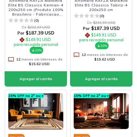
Alfombra RAYZA Marbella
Alfombra RAYZA Marbella
Elite BS Classico Kerman-4
Elite BS Classico Tabriz-4
200x250 cm (Produto 100%
200x250 cm
Brasileiro - Fabricacao
(0)
Nacional)
(0)
De
$232.33 USD
De
$232.33 USD
$187.39 USD
Por
$187.39 USD
Por
$149.91 USD
$149.91 USD
para recogida personal
para recogida personal
20%
20%
12
meses sin intereses de
12
meses sin intereses de
$15.62 USD
$15.62 USD
15% OFF no 2º ou +
15% OFF no 2º ou +