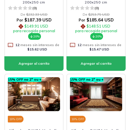
200x250 cm
200x250 cm
(0)
(0)
De
$232.33 USD
De
$253.75 USD
$187.39 USD
$185.64 USD
Por
Por
$149.91 USD
$148.51 USD
para recogida personal
para recogida personal
20%
20%
12
meses sin intereses de
12
meses sin intereses de
$15.62 USD
$15.47 USD
15% OFF no 2º ou +
15% OFF no 2º ou +
19
% OFF
19
% OFF