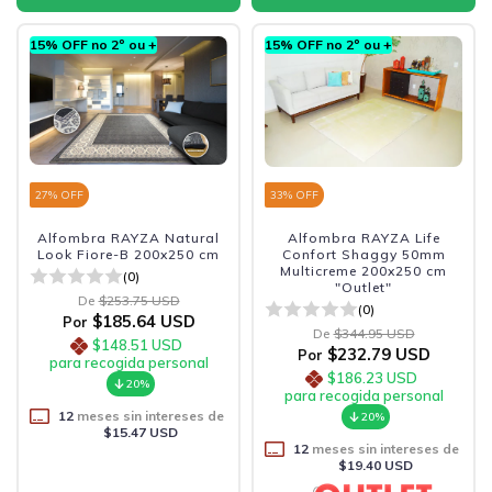
15% OFF no 2º ou +
15% OFF no 2º ou +
27
% OFF
33
% OFF
Alfombra RAYZA Natural
Alfombra RAYZA Life
Look Fiore-B 200x250 cm
Confort Shaggy 50mm
Multicreme 200x250 cm
(0)
"Outlet"
De
$253.75 USD
(0)
$185.64 USD
Por
De
$344.95 USD
$148.51 USD
$232.79 USD
Por
para recogida personal
$186.23 USD
20%
para recogida personal
12
meses sin intereses de
20%
$15.47 USD
12
meses sin intereses de
$19.40 USD