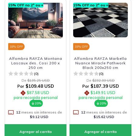
15% OFF no 2º ou +
15% OFF no 2º ou +
19
% OFF
19
% OFF
Alfombra RAYZA Montana
Alfombra RAYZA Marbella
Lascaux des. Cosi 200 x
Nuance Miracle Pathwork
250 cm
Black 200x250 cm
(0)
(0)
De
$135.25 USD
De
$232.33 USD
$109.48 USD
$187.39 USD
Por
Por
$87.58 USD
$149.91 USD
para recogida personal
para recogida personal
20%
20%
12
meses sin intereses de
12
meses sin intereses de
$9.12 USD
$15.62 USD