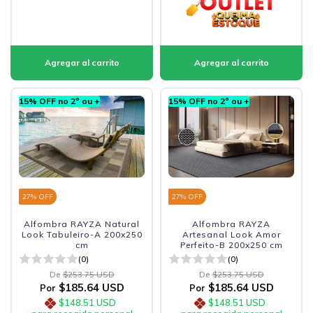
15% OFF no 2º ou +
15% OFF no 2º ou +
27
% OFF
27
% OFF
Alfombra RAYZA Natural
Alfombra RAYZA
Look Tabuleiro-A 200x250
Artesanal Look Amor
cm
Perfeito-B 200x250 cm
(0)
(0)
De
$253.75 USD
De
$253.75 USD
$185.64 USD
$185.64 USD
Por
Por
$148.51 USD
$148.51 USD