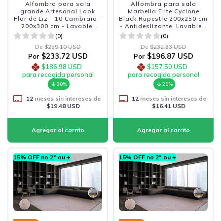
Alfombra para sala
Alfombra para sala
grande Artesanal Look
Marbella Elite Cyclone
Flor de Liz - 10 Cambraia -
Black Rupestre 200x250 cm
200x300 cm - Lavable,
- Antideslizante, Lavable y
Antideslizante y Duradera
Sofisticada
(0)
(0)
De
$259.10 USD
De
$232.33 USD
$233.72 USD
$196.87 USD
Por
Por
$186.98 USD
$157.50 USD
para recogida personal
para recogida personal
20%
20%
12
meses sin intereses de
12
meses sin intereses de
$19.48 USD
$16.41 USD
15% OFF no 2º ou +
15% OFF no 2º ou +