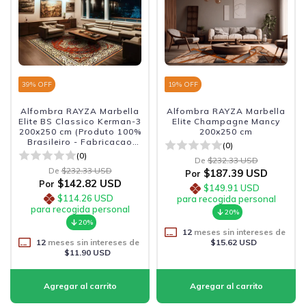
39
% OFF
19
% OFF
Alfombra RAYZA Marbella
Alfombra RAYZA Marbella
Elite BS Classico Kerman-3
Elite Champagne Mancy
200x250 cm (Produto 100%
200x250 cm
Brasileiro - Fabricacao
(0)
Nacional)
(0)
De
$232.33 USD
De
$232.33 USD
$187.39 USD
Por
$142.82 USD
Por
$149.91 USD
$114.26 USD
para recogida personal
para recogida personal
20%
20%
12
meses sin intereses de
12
meses sin intereses de
$15.62 USD
$11.90 USD