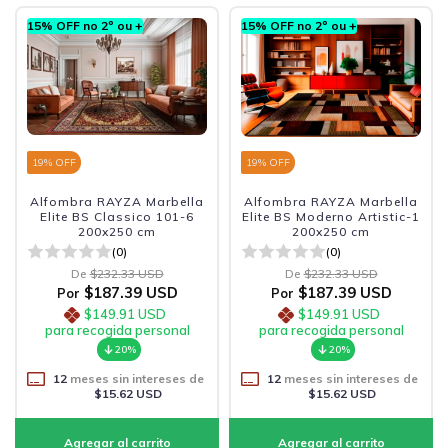
15% OFF no 2º ou +
15% OFF no 2º ou +
19
% OFF
19
% OFF
Alfombra RAYZA Marbella
Alfombra RAYZA Marbella
Elite BS Classico 101-6
Elite BS Moderno Artistic-1
200x250 cm
200x250 cm
(0)
(0)
De
$232.33 USD
De
$232.33 USD
$187.39 USD
$187.39 USD
Por
Por
$149.91 USD
$149.91 USD
para recogida personal
para recogida personal
20%
20%
12
meses sin intereses de
12
meses sin intereses de
$15.62 USD
$15.62 USD