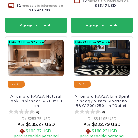
12
meses sin intereses de
12
meses sin intereses de
$15.47 USD
$15.47 USD
15% OFF no 2º ou +
15% OFF no 2º ou +
47
% OFF
33
% OFF
Alfombra RAYZA Natural
Alfombra RAYZA Life Spirit
Look Esplendor-A 200x250
Shaggy 50mm Siberiano
cm
B&W 200x250 cm "Outlet"
(0)
(0)
De
$253.75 USD
De
$344.95 USD
$135.27 USD
$232.79 USD
Por
Por
$108.22 USD
$186.23 USD
para recogida personal
para recogida personal