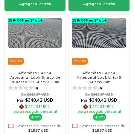
15% OFF no 2º ou +
15% OFF no 2º ou +
49
% OFF
49
% OFF
Alfombra RAYZA
Alfombra RAYZA
Artesanal Look Brinco de
Artesanal Look Lirio-B
Princesa-B 066cm X 20m
066cmx20m
(0)
(0)
De
$669.87 USD
De
$669.87 USD
$340.42 USD
$340.42 USD
Por
Por
$272.34 USD
$272.34 USD
para recogida personal
para recogida personal
20%
20%
12
meses sin intereses de
12
meses sin intereses de
$28.37 USD
$28.37 USD