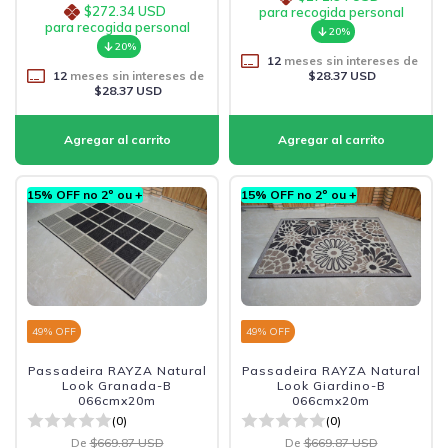
$272.34 USD
para recogida personal
para recogida personal
20%
20%
12
meses sin intereses de
12
meses sin intereses de
$28.37 USD
$28.37 USD
15% OFF no 2º ou +
15% OFF no 2º ou +
49
% OFF
49
% OFF
Passadeira RAYZA Natural
Passadeira RAYZA Natural
Look Granada-B
Look Giardino-B
066cmx20m
066cmx20m
(0)
(0)
De
$669.87 USD
De
$669.87 USD