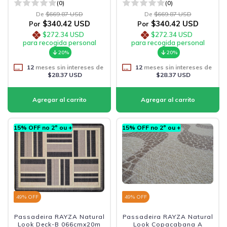
(0)
(0)
De
$669.87 USD
De
$669.87 USD
$340.42 USD
$340.42 USD
Por
Por
$272.34 USD
$272.34 USD
para recogida personal
para recogida personal
20%
20%
12
meses sin intereses de
12
meses sin intereses de
$28.37 USD
$28.37 USD
15% OFF no 2º ou +
15% OFF no 2º ou +
49
% OFF
49
% OFF
Passadeira RAYZA Natural
Passadeira RAYZA Natural
Look Deck-B 066cmx20m
Look Copacabana A