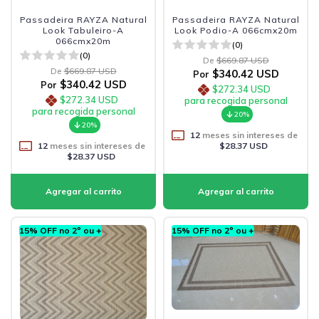
Passadeira RAYZA Natural
Passadeira RAYZA Natural
Look Tabuleiro-A
Look Podio-A 066cmx20m
066cmx20m
(0)
(0)
De
$669.87 USD
De
$669.87 USD
$340.42 USD
Por
$340.42 USD
Por
$272.34 USD
$272.34 USD
para recogida personal
para recogida personal
20%
20%
12
meses sin intereses de
12
meses sin intereses de
$28.37 USD
$28.37 USD
15% OFF no 2º ou +
15% OFF no 2º ou +