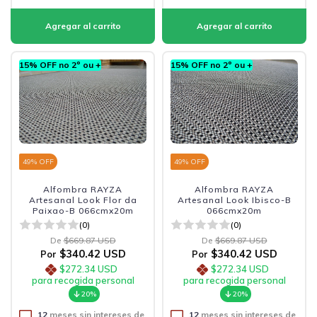
15% OFF no 2º ou +
15% OFF no 2º ou +
49
% OFF
49
% OFF
Alfombra RAYZA
Alfombra RAYZA
Artesanal Look Flor da
Artesanal Look Ibisco-B
Paixao-B 066cmx20m
066cmx20m
(0)
(0)
De
$669.87 USD
De
$669.87 USD
$340.42 USD
$340.42 USD
Por
Por
$272.34 USD
$272.34 USD
para recogida personal
para recogida personal
20%
20%
12
meses sin intereses de
12
meses sin intereses de