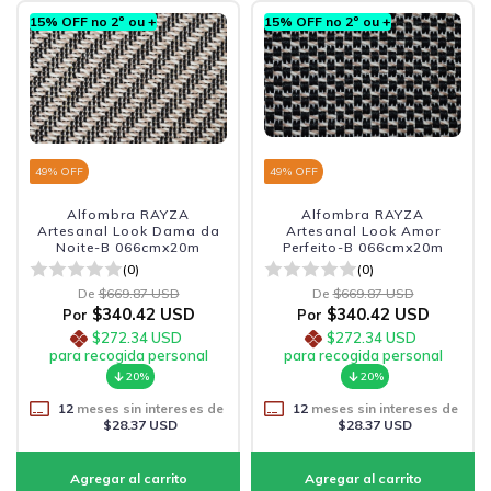
15% OFF no 2º ou +
15% OFF no 2º ou +
49
% OFF
49
% OFF
Alfombra RAYZA
Alfombra RAYZA
Artesanal Look Dama da
Artesanal Look Amor
Noite-B 066cmx20m
Perfeito-B 066cmx20m
(0)
(0)
De
$669.87 USD
De
$669.87 USD
$340.42 USD
$340.42 USD
Por
Por
$272.34 USD
$272.34 USD
para recogida personal
para recogida personal
20%
20%
12
meses sin intereses de
12
meses sin intereses de
$28.37 USD
$28.37 USD