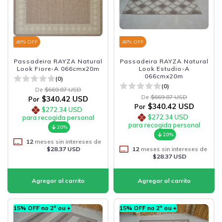
49
% OFF
49
% OFF
Passadeira RAYZA Natural
Passadeira RAYZA Natural
Look Fiore-A 066cmx20m
Look Estudio-A
066cmx20m
(0)
(0)
De
$669.87 USD
De
$669.87 USD
$340.42 USD
Por
$340.42 USD
Por
$272.34 USD
$272.34 USD
para recogida personal
para recogida personal
20%
20%
12
meses sin intereses de
$28.37 USD
12
meses sin intereses de
$28.37 USD
15% OFF no 2º ou +
15% OFF no 2º ou +