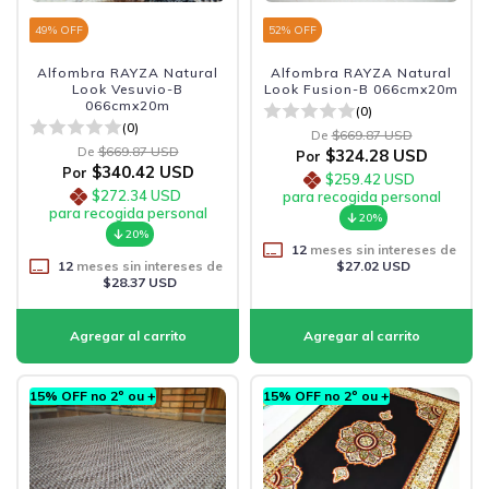
49
% OFF
52
% OFF
Alfombra RAYZA Natural
Alfombra RAYZA Natural
Look Vesuvio-B
Look Fusion-B 066cmx20m
066cmx20m
(0)
(0)
De
$669.87 USD
De
$669.87 USD
$324.28 USD
Por
$340.42 USD
Por
$259.42 USD
$272.34 USD
para recogida personal
para recogida personal
20%
20%
12
meses sin intereses de
12
meses sin intereses de
$27.02 USD
$28.37 USD
15% OFF no 2º ou +
15% OFF no 2º ou +