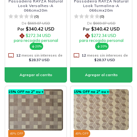
Passadeira RAYZA Natural
Passadeira RAYZA Natural
Look Versalhes-A
Look Turmalina-A
066cmx20m
066cmx20m
(0)
(0)
De
$669.87 USD
De
$669.87 USD
$340.42 USD
$340.42 USD
Por
Por
$272.34 USD
$272.34 USD
para recogida personal
para recogida personal
20%
20%
12
meses sin intereses de
12
meses sin intereses de
$28.37 USD
$28.37 USD
15% OFF no 2º ou +
15% OFF no 2º ou +
49
% OFF
49
% OFF