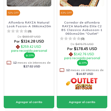
52
% OFF
63
% OFF
Alfombra RAYZA Natural
Corredor de alfombra
Look Fusion-A 066cmx20m
RAYZA Marbella Elite C2
BS Classico Aubusson-1
(0)
060cmx20m "Outlet"
De
$669.87 USD
(0)
$324.28 USD
Por
De
$476.75 USD
$259.42 USD
$178.45 USD
Por
para recogida personal
$142.76 USD
20%
para recogida personal
12
meses sin intereses de
20%
$27.02 USD
12
meses sin intereses de
$14.87 USD