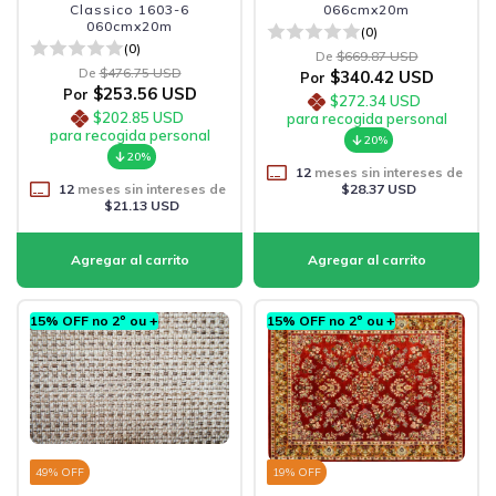
Classico 1603-6
066cmx20m
060cmx20m
(0)
(0)
De
$669.87 USD
De
$476.75 USD
$340.42 USD
Por
$253.56 USD
Por
$272.34 USD
$202.85 USD
para recogida personal
para recogida personal
20%
20%
12
meses sin intereses de
12
meses sin intereses de
$28.37 USD
$21.13 USD
15% OFF no 2º ou +
15% OFF no 2º ou +
49
% OFF
19
% OFF