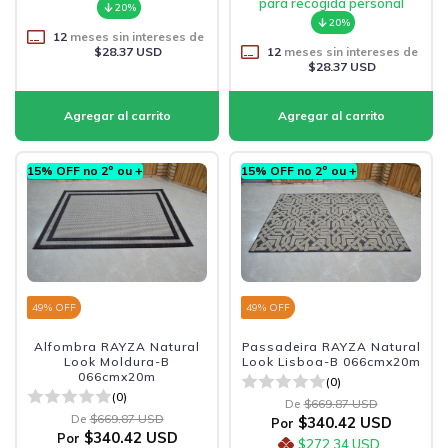
para recogida personal
20%
20%
12
meses sin intereses de
$28.37 USD
12
meses sin intereses de
$28.37 USD
15% OFF no 2º ou +
15% OFF no 2º ou +
49
% OFF
49
% OFF
Alfombra RAYZA Natural
Passadeira RAYZA Natural
Look Moldura-B
Look Lisboa-B 066cmx20m
066cmx20m
(0)
(0)
De
$669.87 USD
De
$669.87 USD
$340.42 USD
Por
$340.42 USD
Por
$272.34 USD