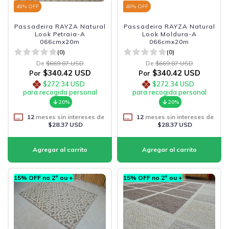
49
% OFF
49
% OFF
Passadeira RAYZA Natural
Passadeira RAYZA Natural
Look Petraia-A
Look Moldura-A
066cmx20m
066cmx20m
(0)
(0)
De
$669.87 USD
De
$669.87 USD
$340.42 USD
$340.42 USD
Por
Por
$272.34 USD
$272.34 USD
para recogida personal
para recogida personal
20%
20%
12
meses sin intereses de
12
meses sin intereses de
$28.37 USD
$28.37 USD
15% OFF no 2º ou +
15% OFF no 2º ou +