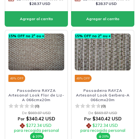
$28.37 USD
$28.37 USD
15% OFF no 2º ou +
15% OFF no 2º ou +
49
% OFF
49
% OFF
Passadeira RAYZA
Passadeira RAYZA
Artesanal Look Flor de Liz-
Artesanal Look Gerbera-A
A 066cmx20m
066cmx20m
(0)
(0)
De
$669.87 USD
De
$669.87 USD
$340.42 USD
$340.42 USD
Por
Por
$272.34 USD
$272.34 USD
para recogida personal
para recogida personal
20%
20%