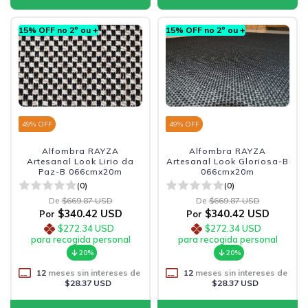
15% OFF no 2º ou +
15% OFF no 2º ou +
49
% OFF
49
% OFF
Alfombra RAYZA
Alfombra RAYZA
Artesanal Look Lirio da
Artesanal Look Gloriosa-B
Paz-B 066cmx20m
066cmx20m
(0)
(0)
De
$669.87 USD
De
$669.87 USD
$340.42 USD
$340.42 USD
Por
Por
$272.34 USD
$272.34 USD
para recogida personal
para recogida personal
20%
20%
12
meses sin intereses de
12
meses sin intereses de
$28.37 USD
$28.37 USD