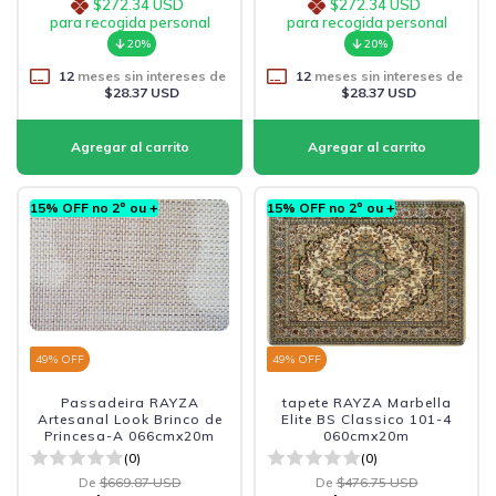
$272.34 USD
$272.34 USD
para recogida personal
para recogida personal
20%
20%
12
meses sin intereses de
12
meses sin intereses de
$28.37 USD
$28.37 USD
15% OFF no 2º ou +
15% OFF no 2º ou +
49
% OFF
49
% OFF
Passadeira RAYZA
tapete RAYZA Marbella
Artesanal Look Brinco de
Elite BS Classico 101-4
Princesa-A 066cmx20m
060cmx20m
(0)
(0)
De
$669.87 USD
De
$476.75 USD