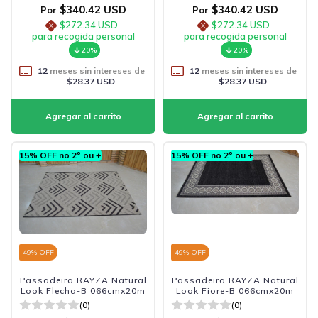
$340.42 USD
$340.42 USD
Por
Por
$272.34 USD
$272.34 USD
para recogida personal
para recogida personal
20%
20%
12
meses sin intereses de
12
meses sin intereses de
$28.37 USD
$28.37 USD
15% OFF no 2º ou +
15% OFF no 2º ou +
49
% OFF
49
% OFF
Passadeira RAYZA Natural
Passadeira RAYZA Natural
Look Flecha-B 066cmx20m
Look Fiore-B 066cmx20m
(0)
(0)