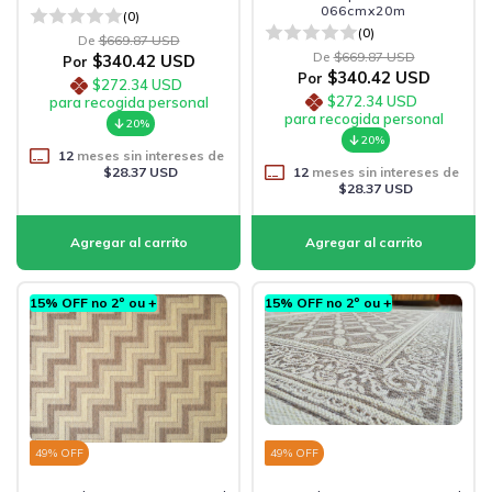
066cmx20m
(0)
(0)
De
$669.87 USD
De
$669.87 USD
$340.42 USD
Por
$340.42 USD
Por
$272.34 USD
$272.34 USD
para recogida personal
para recogida personal
20%
20%
12
meses sin intereses de
$28.37 USD
12
meses sin intereses de
$28.37 USD
15% OFF no 2º ou +
15% OFF no 2º ou +
49
% OFF
49
% OFF