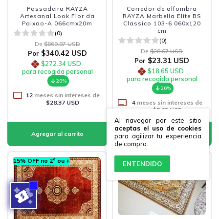
Passadeira RAYZA
Corredor de alfombra
Artesanal Look Flor da
RAYZA Marbella Elite BS
Paixao-A 066cmx20m
Classico 103-6 060x120
cm
(0)
(0)
De
$669.87 USD
De
$28.67 USD
$340.42 USD
Por
$23.31 USD
Por
$272.34 USD
$18.65 USD
para recogida personal
para recogida personal
20%
20%
12
meses sin intereses de
$28.37 USD
4
meses sin intereses de
$5.83 USD
Al navegar por este sitio
aceptas el uso de cookies
para agilizar tu experiencia
de compra.
15% OFF no 2º ou +
15% OFF no 2º ou +
ENTENDIDO