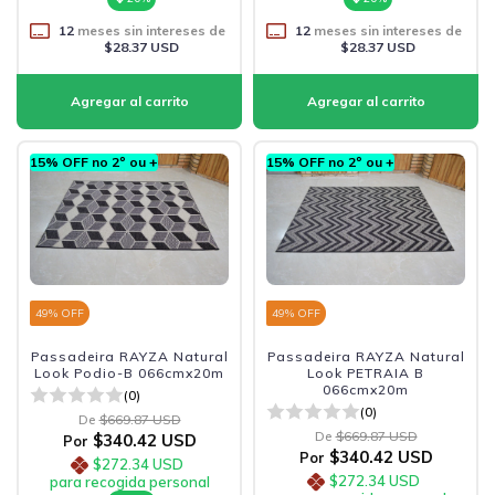
12
meses sin intereses de
12
meses sin intereses de
$28.37 USD
$28.37 USD
15% OFF no 2º ou +
15% OFF no 2º ou +
49
% OFF
49
% OFF
Passadeira RAYZA Natural
Passadeira RAYZA Natural
Look Podio-B 066cmx20m
Look PETRAIA B
066cmx20m
(0)
(0)
De
$669.87 USD
De
$669.87 USD
$340.42 USD
Por
$340.42 USD
Por
$272.34 USD
$272.34 USD
para recogida personal