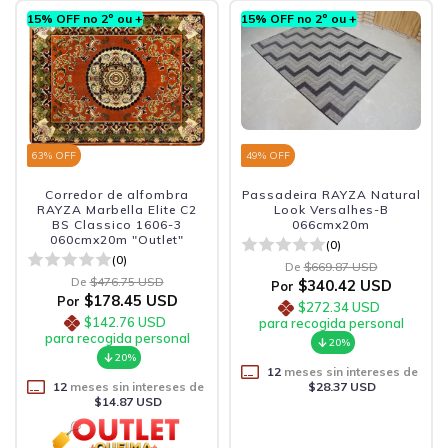
15% OFF no 2º ou +
15% OFF no 2º ou +
63
% OFF
49
% OFF
Corredor de alfombra
Passadeira RAYZA Natural
RAYZA Marbella Elite C2
Look Versalhes-B
BS Classico 1606-3
066cmx20m
060cmx20m "Outlet"
(0)
(0)
De
$669.87 USD
De
$476.75 USD
$340.42 USD
Por
$178.45 USD
Por
$272.34 USD
$142.76 USD
para recogida personal
para recogida personal
20%
20%
12
meses sin intereses de
12
meses sin intereses de
$28.37 USD
$14.87 USD