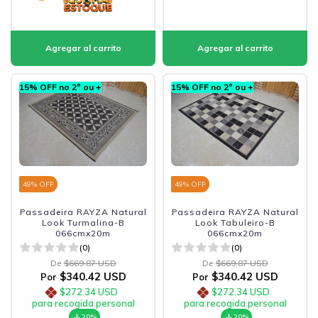
15% OFF no 2º ou +
15% OFF no 2º ou +
49
% OFF
49
% OFF
Passadeira RAYZA Natural
Passadeira RAYZA Natural
Look Turmalina-B
Look Tabuleiro-B
066cmx20m
066cmx20m
(0)
(0)
De
$669.87 USD
De
$669.87 USD
$340.42 USD
$340.42 USD
Por
Por
$272.34 USD
$272.34 USD
para recogida personal
para recogida personal
20%
20%