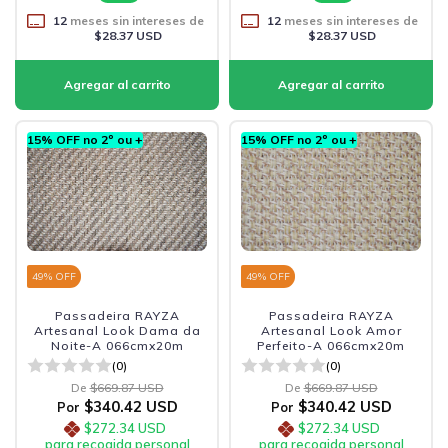
12
meses sin intereses de
12
meses sin intereses de
$28.37 USD
$28.37 USD
15% OFF no 2º ou +
15% OFF no 2º ou +
49
% OFF
49
% OFF
Passadeira RAYZA
Passadeira RAYZA
Artesanal Look Dama da
Artesanal Look Amor
Noite-A 066cmx20m
Perfeito-A 066cmx20m
(0)
(0)
De
$669.87 USD
De
$669.87 USD
$340.42 USD
$340.42 USD
Por
Por
$272.34 USD
$272.34 USD
para recogida personal
para recogida personal