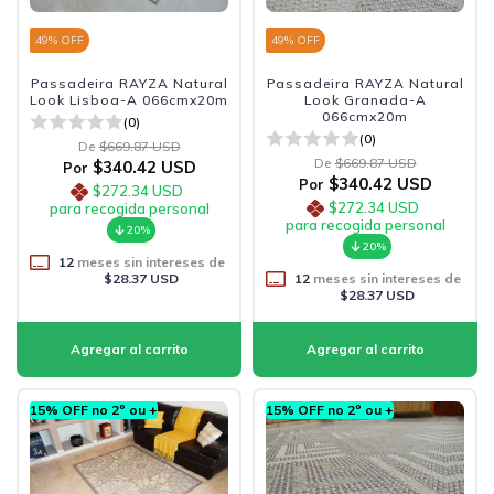
49
% OFF
49
% OFF
Passadeira RAYZA Natural
Passadeira RAYZA Natural
Look Lisboa-A 066cmx20m
Look Granada-A
066cmx20m
(0)
(0)
De
$669.87 USD
De
$669.87 USD
$340.42 USD
Por
$340.42 USD
Por
$272.34 USD
$272.34 USD
para recogida personal
para recogida personal
20%
20%
12
meses sin intereses de
$28.37 USD
12
meses sin intereses de
$28.37 USD
15% OFF no 2º ou +
15% OFF no 2º ou +