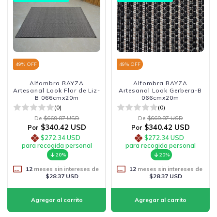
49
% OFF
49
% OFF
Alfombra RAYZA
Alfombra RAYZA
Artesanal Look Flor de Liz-
Artesanal Look Gerbera-B
B 066cmx20m
066cmx20m
(0)
(0)
De
$669.87 USD
De
$669.87 USD
$340.42 USD
$340.42 USD
Por
Por
$272.34 USD
$272.34 USD
para recogida personal
para recogida personal
20%
20%
12
meses sin intereses de
12
meses sin intereses de
$28.37 USD
$28.37 USD