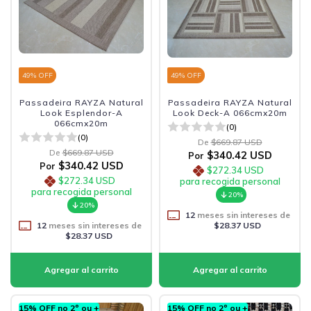
49
% OFF
49
% OFF
Passadeira RAYZA Natural
Passadeira RAYZA Natural
Look Esplendor-A
Look Deck-A 066cmx20m
066cmx20m
(0)
(0)
De
$669.87 USD
De
$669.87 USD
$340.42 USD
Por
$340.42 USD
Por
$272.34 USD
$272.34 USD
para recogida personal
para recogida personal
20%
20%
12
meses sin intereses de
12
meses sin intereses de
$28.37 USD
$28.37 USD
15% OFF no 2º ou +
15% OFF no 2º ou +