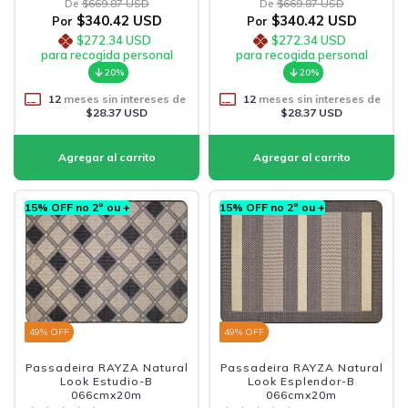
De
$669.87 USD
De
$669.87 USD
$340.42 USD
$340.42 USD
Por
Por
$272.34 USD
$272.34 USD
para recogida personal
para recogida personal
20%
20%
12
meses sin intereses de
12
meses sin intereses de
$28.37 USD
$28.37 USD
15% OFF no 2º ou +
15% OFF no 2º ou +
49
% OFF
49
% OFF
Passadeira RAYZA Natural
Passadeira RAYZA Natural
Look Estudio-B
Look Esplendor-B
066cmx20m
066cmx20m