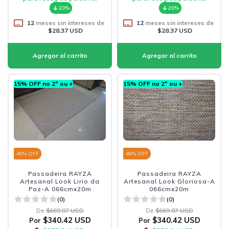
20%
20%
12
meses sin intereses de
12
meses sin intereses de
$28.37 USD
$28.37 USD
15% OFF no 2º ou +
15% OFF no 2º ou +
49
% OFF
49
% OFF
Passadeira RAYZA
Passadeira RAYZA
Artesanal Look Lirio da
Artesanal Look Gloriosa-A
Paz-A 066cmx20m
066cmx20m
(0)
(0)
De
$669.87 USD
De
$669.87 USD
$340.42 USD
$340.42 USD
Por
Por