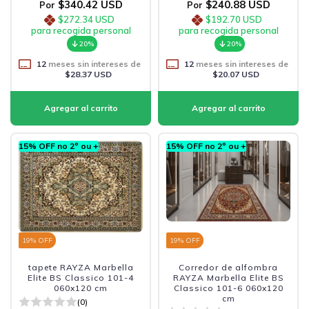
$340.42 USD
$240.88 USD
Por
Por
$272.34 USD
$192.70 USD
para recogida personal
para recogida personal
20%
20%
12
meses sin intereses de
12
meses sin intereses de
$28.37 USD
$20.07 USD
15% OFF no 2º ou +
15% OFF no 2º ou +
19
% OFF
19
% OFF
tapete RAYZA Marbella
Corredor de alfombra
Elite BS Classico 101-4
RAYZA Marbella Elite BS
060x120 cm
Classico 101-6 060x120
cm
(0)