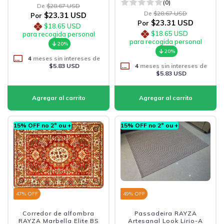
(0)
De
$28.67 USD
De
$28.67 USD
$23.31 USD
Por
$23.31 USD
Por
$18.65 USD
$18.65 USD
para recogida personal
para recogida personal
20%
20%
4
meses sin intereses de
$5.83 USD
4
meses sin intereses de
$5.83 USD
15% OFF no 2º ou +
15% OFF no 2º ou +
47
% OFF
49
% OFF
Corredor de alfombra
Passadeira RAYZA
RAYZA Marbella Elite BS
Artesanal Look Lirio-A