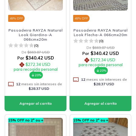
49
% OFF
49
% OFF
Passadeira RAYZA Natural
Passadeira RAYZA Natural
Look Giardino-A
Look Flecha-A 066cmx20m
066cmx20m
(0)
(0)
De
$669.87 USD
De
$669.87 USD
$340.42 USD
Por
$340.42 USD
Por
$272.34 USD
$272.34 USD
para recogida personal
para recogida personal
20%
20%
12
meses sin intereses de
12
meses sin intereses de
$28.37 USD
$28.37 USD
15% OFF no 2º ou +
15% OFF no 2º ou +