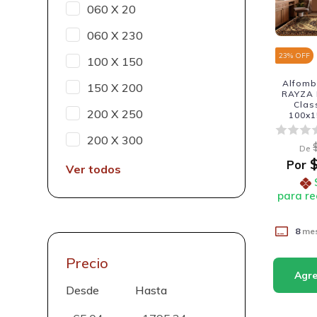
060 X 20
060 X 230
23
% OFF
100 X 150
Alfomb
150 X 200
RAYZA M
Clas
200 X 250
100x1
100
Fabri
200 X 300
De
$
Por
Ver todos
para re
8
mes
Precio
Desde
Hasta