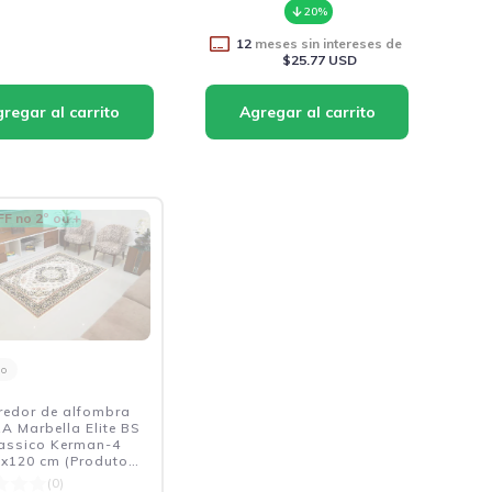
20%
12
meses sin intereses de
$25.77 USD
F no 2º ou +
do
redor de alfombra
A Marbella Elite BS
assico Kerman-4
x120 cm (Produto
00% Brasileiro -
(0)