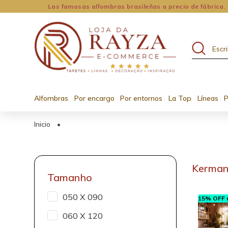
Las famosas alfombras brasileñas a precio de fábrica.
Alfombras
Por encargo
Por entornos
La Top
Líneas
P
Inicio
•
Kerman
Tamanho
050 X 090
15% OFF n
060 X 120