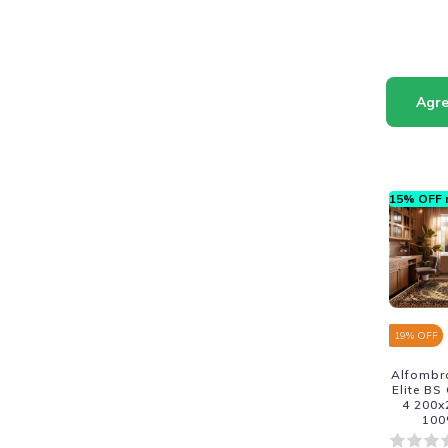
15% OFF n
19
% OFF
Alfombr
Elite BS
4 200x
100
Fabri