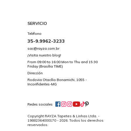
SERVICIO
Teléfono
35-9.9962-3233
sac@rayza.com.br
¡Visita nuestro blog!
From 09:00 to 16:00 Mon to Thu and 15:30
Friday (Brasília TIME)
Dirección
Rodovia Otacílio Bonamichi, 1055 -
Inconfidentes-MG
Redes sociales
Copyright RAYZA Tapetes & Linhas Ltda. -
19882364000170 - 2026. Todos los derechos
reservados.