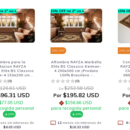
o 2º ou +
15% OFF no 2º ou +
15% OF
23
% OFF
23
% O
ombra para la
Alfombra RAYZA Marbella
Cor
tacion RAYZA
Elite BS Classico Kerman-
RAYZ
 Elite BS Classico
4 200x300 cm (Produto
Cl
n-4 150x200 cm
100% Brasileiro -
060
 100% Brasileiro -
Fabricacao Nacional)
1
(0)
(0)
cacao Nacional)
Fab
126.61 USD
$253.58 USD
De
D
96.31 USD
$195.82 USD
Por
Po
$77.05 USD
$156.66 USD
cogida personal
para recogida personal
para
20%
20%
es sin intereses de
12
meses sin intereses de
8
m
$8.03 USD
$16.32 USD