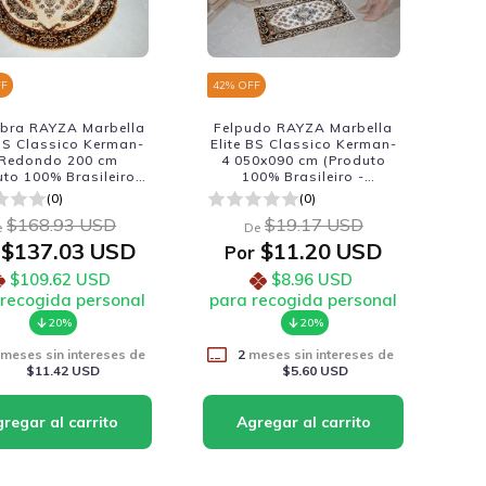
FF
42
% OFF
bra RAYZA Marbella
Felpudo RAYZA Marbella
 BS Classico Kerman-
Elite BS Classico Kerman-
 Redondo 200 cm
4 050x090 cm (Produto
uto 100% Brasileiro -
100% Brasileiro -
ricacao Nacional)
Fabricacao Nacional)
(0)
(0)
$168.93 USD
$19.17 USD
e
De
$137.03 USD
$11.20 USD
Por
$109.62 USD
$8.96 USD
 recogida personal
para recogida personal
20%
20%
meses sin intereses de
2
meses sin intereses de
$11.42 USD
$5.60 USD