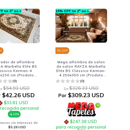
F no 2º ou +
15% OFF no 2º ou +
FF
5
% OFF
redor de alfombra
Mega alfombra de salon
A Marbella Elite BS
de salon RAYZA Marbella
assico Kerman-4
Elite BS Classico Kerman-
x230 cm (Produto
4 250x350 cm (Produto
00% Brasileiro -
100% Brasileiro -
(0)
(0)
ricacao Nacional)
Fabricacao Nacional)
$54.93 USD
$326.33 USD
e
De
$42.26 USD
$309.23 USD
r
Por
$33.81 USD
 recogida personal
20%
$247.38 USD
eses sin intereses de
para recogida personal
$5.28 USD