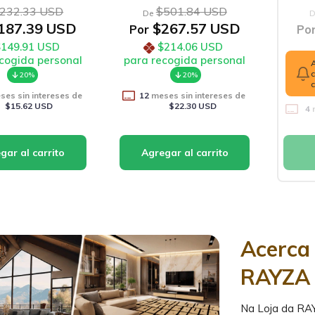
Fabricacao Nacional)
Fab
232.33 USD
$501.84 USD
De
D
187.39 USD
$267.57 USD
Por
Po
$149.91 USD
$214.06 USD
cogida personal
para recogida personal
20%
20%
es sin intereses de
12
meses sin intereses de
$15.62 USD
$22.30 USD
4
m
Acerca 
RAYZA
Na Loja da RA