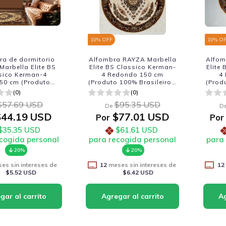
19
% OFF
19
% O
ra de dormitorio
Alfombra RAYZA Marbella
Alfom
arbella Elite BS
Elite BS Classico Kerman-
Elite
sico Kerman-4
4 Redondo 150 cm
4
50 cm (Produto
(Produto 100% Brasileiro -
(Prod
% Brasileiro -
Fabricacao Nacional)
Fab
(0)
(0)
cacao Nacional)
$57.69 USD
$95.35 USD
De
D
44.19 USD
$77.01 USD
Por
Por
$35.35 USD
$61.61 USD
cogida personal
para recogida personal
para
20%
20%
es sin intereses de
12
meses sin intereses de
12
$5.52 USD
$6.42 USD