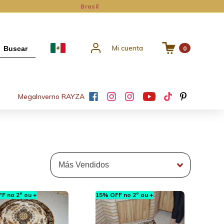
Brasil
Mi cuenta
Buscar
0
Mega
Inverno RAYZA
F no 2º ou +
15% OFF no 2º ou +