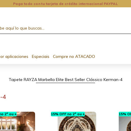
Paga todo con tu tarjeta de crédito internacional PAYPAL
or aplicaciones
Especiais
Compre no ATACADO
Tapete RAYZA Marbella Elite Best Seller Clássico Kerman-4
-4
o 2º ou +
15% OFF no 2º ou +
15% OF