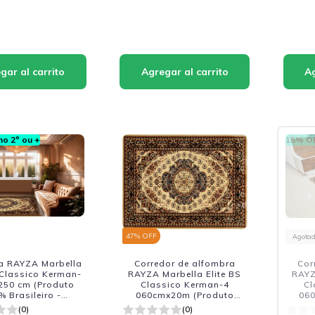
o 2º ou +
15% OF
47
% OFF
Agota
a RAYZA Marbella
Corredor de alfombra
Cor
 Classico Kerman-
RAYZA Marbella Elite BS
RAYZ
250 cm (Produto
Classico Kerman-4
Cl
% Brasileiro -
060cmx20m (Produto
060
cacao Nacional)
100% Brasileiro -
1
(0)
(0)