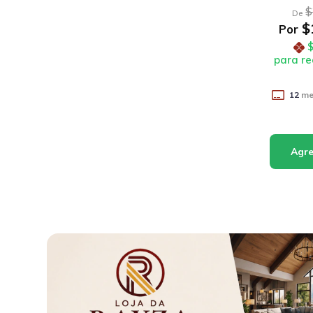
$
De
$
Por
para re
12
mes