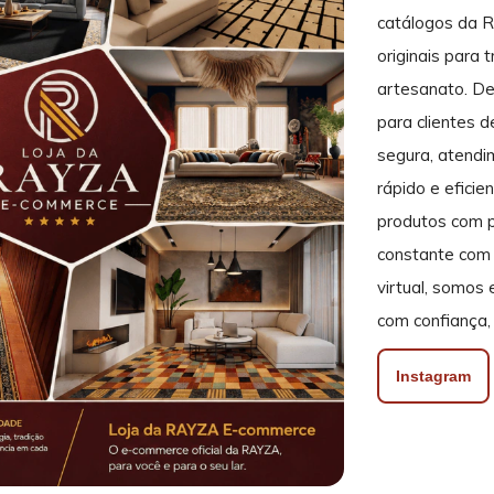
catálogos da 
originais para 
artesanato. De
para clientes 
segura, atendi
rápido e efici
produtos com p
constante com 
virtual, somos
com confiança, 
Instagram