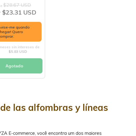
ricacao Nacional)
$28.67 USD
e
$23.31 USD
r
Avise-me quando
chegar! Quero
comprar.
eses sin intereses de
$5.83 USD
Agotado
de las alfombras y líneas
YZA E-commerce, você encontra um dos maiores