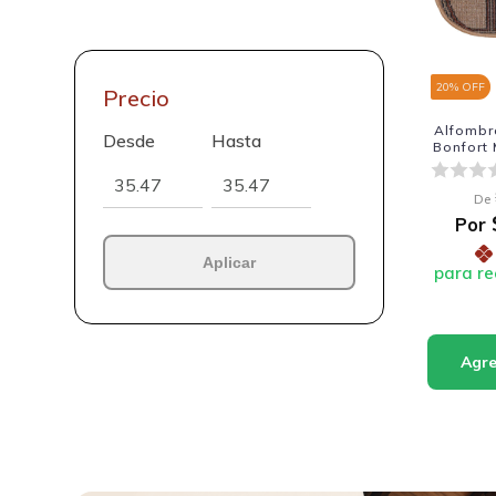
20
% OFF
Precio
Alfombr
Desde
Hasta
Bonfort
De
Por
Aplicar
para re