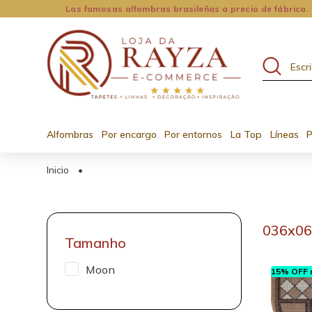
Las famosas alfombras brasileñas a precio de fábrica.
Alfombras
Por encargo
Por entornos
La Top
Líneas
P
Inicio
•
036x0
Tamanho
Moon
15% OFF n