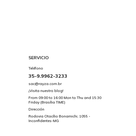
SERVICIO
Teléfono
35-9.9962-3233
sac@rayza.com.br
¡Visita nuestro blog!
From 09:00 to 16:00 Mon to Thu and 15:30
Friday (Brasília TIME)
Dirección
Rodovia Otacílio Bonamichi, 1055 -
Inconfidentes-MG