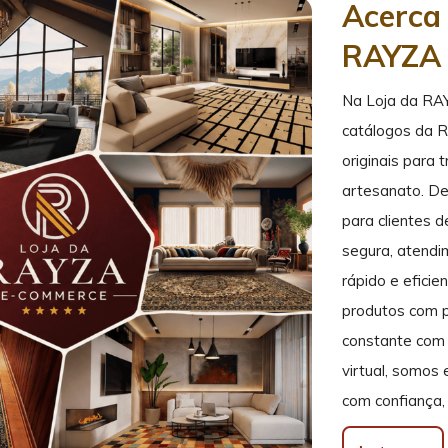
Acerca 
RAYZA
Na Loja da RA
catálogos da 
originais para 
artesanato. De
para clientes 
segura, atendi
rápido e efici
produtos com p
constante com 
virtual, somos
com confiança, 