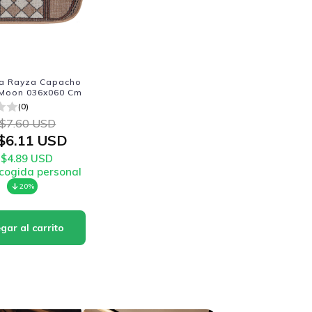
a Rayza Capacho
 Moon 036x060 Cm
(0)
$7.60 USD
$6.11 USD
$4.89 USD
cogida personal
20%