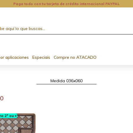
Paga todo con tu tarjeta de crédito internacional PAYPAL
or aplicaciones
Especiais
Compre no ATACADO
Medida 036x060
60
o 2º ou +