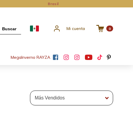
Brasil
Mi cuenta
Buscar
0
Mega
Inverno RAYZA