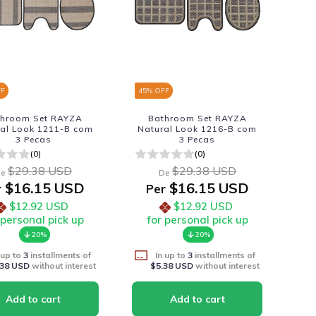
FF
45
% OFF
throom Set RAYZA
Bathroom Set RAYZA
al Look 1211-B com
Natural Look 1216-B com
3 Pecas
3 Pecas
(0)
(0)
$29.38 USD
$29.38 USD
e
De
$16.15 USD
$16.15 USD
r
Per
$12.92 USD
$12.92 USD
 personal pick up
for personal pick up
20%
20%
 up to
3
installments of
In up to
3
installments of
.38 USD
without interest
$5.38 USD
without interest