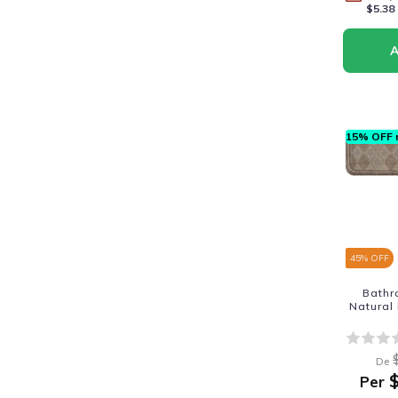
$5.38
15% OFF n
45
% OFF
Bathr
Natural
De
$
Per