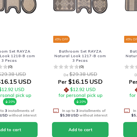
45
% OFF
45
% O
oom Set RAYZA
Bathroom Set RAYZA
Ba
 Look 1218-B com
Natural Look 1217-B com
Natur
3 Pecas
3 Pecas
(0)
(0)
$29.38 USD
$29.38 USD
De
D
16.15 USD
$16.15 USD
Per
Pe
$12.92 USD
$12.92 USD
ersonal pick up
for personal pick up
for
20%
20%
 to
3
installments of
In up to
3
installments of
In
 USD
without interest
$5.38 USD
without interest
$5