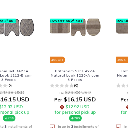
o 2º ou +
15% OFF no 2º ou +
15% OF
45
% OFF
45
% O
oom Set RAYZA
Bathroom Set RAYZA
Ba
 Look 1212-B com
Natural Look 1220-A com
Natur
3 Pecas
3 Pecas
(0)
(0)
$29.38 USD
$29.38 USD
De
D
16.15 USD
$16.15 USD
Per
Pe
$12.92 USD
$12.92 USD
ersonal pick up
for personal pick up
for
20%
20%
 to
3
installments of
In up to
3
installments of
In