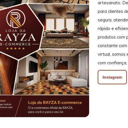
artesanato. De
para clientes 
segura, atendi
rápido e efici
produtos com p
constante com 
virtual, somos
com confiança, 
Instagram