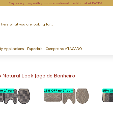
Pay everything with your international credit card at PAYPAL
By Applications
Especiais
Compre no ATACADO
 Natural Look Jogo de Banheiro
o 2º ou +
15% OFF no 2º ou +
15% OF