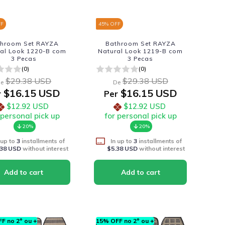
FF
45
% OFF
throom Set RAYZA
Bathroom Set RAYZA
al Look 1220-B com
Natural Look 1219-B com
3 Pecas
3 Pecas
(0)
(0)
$29.38 USD
$29.38 USD
e
De
$16.15 USD
$16.15 USD
r
Per
$12.92 USD
$12.92 USD
 personal pick up
for personal pick up
20%
20%
 up to
3
installments of
In up to
3
installments of
.38 USD
without interest
$5.38 USD
without interest
F no 2º ou +
15% OFF no 2º ou +