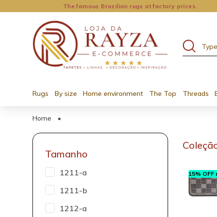
The famous Brazilian rugs at factory prices.
Rugs
By size
Home environment
The Top
Threads
Home
•
Coleção
Tamanho
1211-a
15% OFF n
1211-b
1212-a