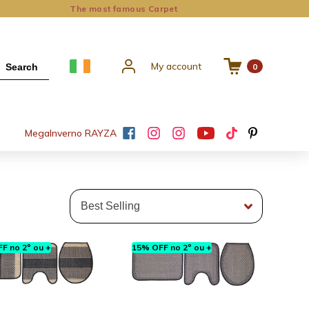
The most famous Carpet
My account
Search
0
Mega
Inverno RAYZA
F no 2º ou +
15% OFF no 2º ou +