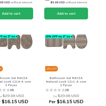
.38 USD
without interest
$5.38 USD
without interest
F no 2º ou +
15% OFF no 2º ou +
FF
45
% OFF
throom Set RAYZA
Bathroom Set RAYZA
al Look 1214-A com
Natural Look 1211-A com
3 Pecas
3 Pecas
(0)
(0)
$29.38 USD
$29.38 USD
e
De
$16.15 USD
$16.15 USD
r
Per