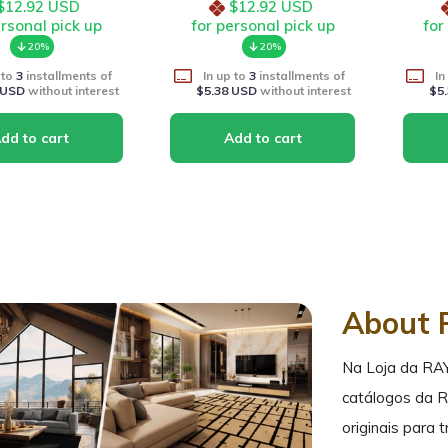
$12.92 USD
$12.92 USD
ersonal pick up
for personal pick up
for
20%
20%
 to
3
installments of
In up to
3
installments of
In
 USD
without interest
$5.38 USD
without interest
$5
About 
Na Loja da RA
catálogos da 
originais para 