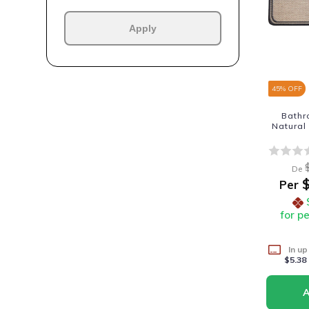
Apply
45
% OFF
Bathr
Natural
De
$
Per
for p
In up
$5.38