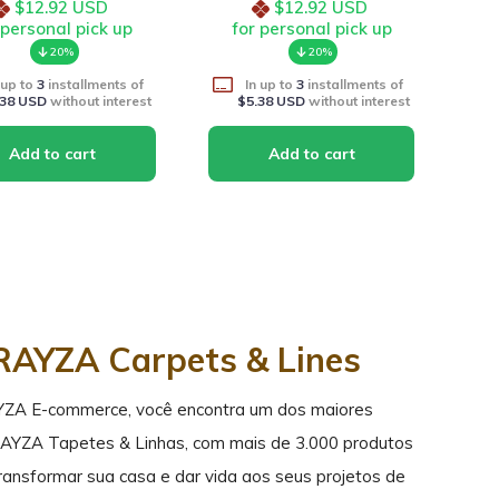
$12.92 USD
$12.92 USD
 personal pick up
for personal pick up
20%
20%
 up to
3
installments of
In up to
3
installments of
.38 USD
without interest
$5.38 USD
without interest
RAYZA Carpets & Lines
YZA E-commerce, você encontra um dos maiores
RAYZA Tapetes & Linhas, com mais de 3.000 produtos
transformar sua casa e dar vida aos seus projetos de