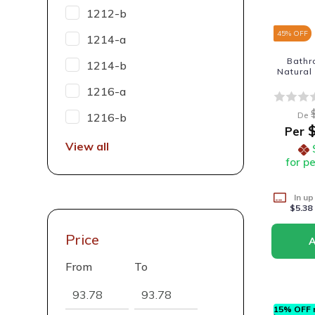
1212-b
45
% OFF
1214-a
Bathr
1214-b
Natural
1216-a
De
1216-b
$
Per
View all
for p
In up
$5.38
Price
From
To
15% OFF n