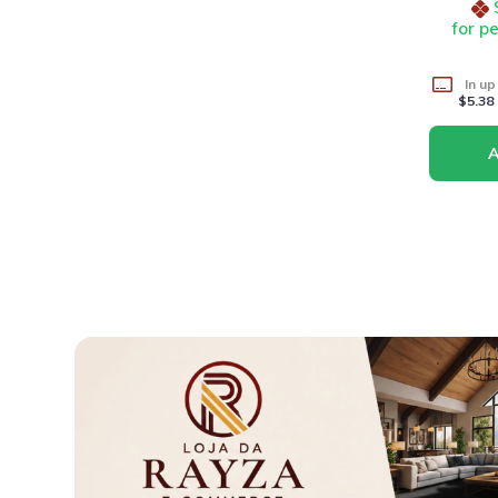
for p
In up
$5.38