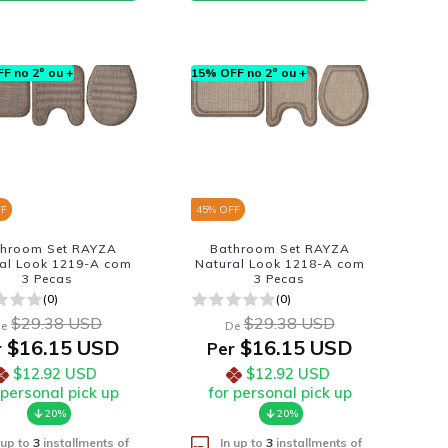
F no 2º ou +
15% OFF no 2º ou +
FF
45
% OFF
throom Set RAYZA
Bathroom Set RAYZA
al Look 1219-A com
Natural Look 1218-A com
3 Pecas
3 Pecas
(0)
(0)
$29.38 USD
$29.38 USD
e
De
$16.15 USD
$16.15 USD
r
Per
$12.92 USD
$12.92 USD
 personal pick up
for personal pick up
20%
20%
 up to
3
installments of
In up to
3
installments of