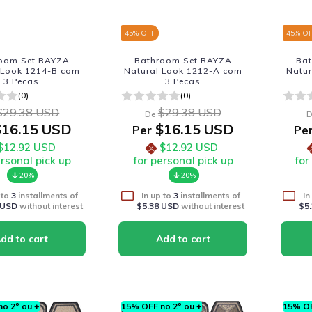
45
% OFF
45
% O
oom Set RAYZA
Bathroom Set RAYZA
Ba
 Look 1214-B com
Natural Look 1212-A com
Natur
3 Pecas
3 Pecas
(0)
(0)
$29.38 USD
$29.38 USD
De
D
16.15 USD
$16.15 USD
Per
Pe
$12.92 USD
$12.92 USD
ersonal pick up
for personal pick up
for
20%
20%
 to
3
installments of
In up to
3
installments of
In
 USD
without interest
$5.38 USD
without interest
$5
o 2º ou +
15% OFF no 2º ou +
15% OF