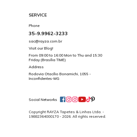
SERVICE
Phone
35-9.9962-3233
sac@rayza.com.br
Visit our Blog!
From 09:00 to 16:00 Mon to Thu and 15:30
Friday (Brasília TIME)
Address
Rodovia Otacílio Bonamichi, 1055 -
Inconfidentes-MG
Social Networks
Copyright RAYZA Tapetes & Linhas Ltda. -
19882364000170 - 2026. All rights reserved.