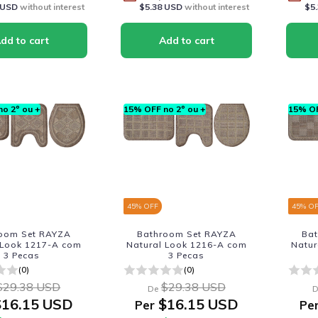
 USD
without interest
$5.38 USD
without interest
$5
o 2º ou +
15% OFF no 2º ou +
15% OF
45
% OFF
45
% O
oom Set RAYZA
Bathroom Set RAYZA
Ba
 Look 1217-A com
Natural Look 1216-A com
Natur
3 Pecas
3 Pecas
(0)
(0)
$29.38 USD
$29.38 USD
De
D
16.15 USD
$16.15 USD
Per
Pe