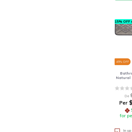
15% OFF n
45
% OFF
Bathr
Natural
De
$
Per
for p
In up