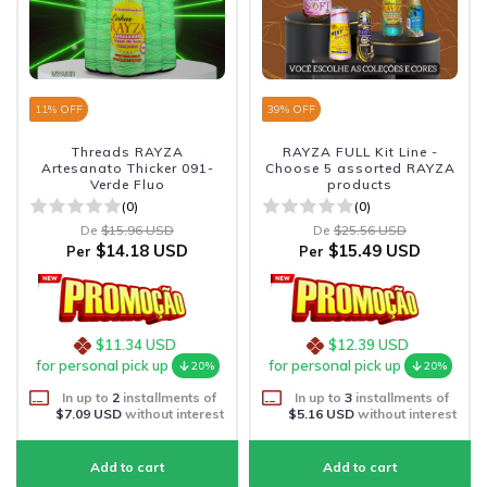
11
% OFF
39
% OFF
Threads RAYZA
RAYZA FULL Kit Line -
Artesanato Thicker 091-
Choose 5 assorted RAYZA
Verde Fluo
products
(0)
(0)
De
$15.96 USD
De
$25.56 USD
$14.18 USD
$15.49 USD
Per
Per
$11.34 USD
$12.39 USD
for personal pick up
for personal pick up
20%
20%
In up to
2
installments of
In up to
3
installments of
$7.09 USD
without interest
$5.16 USD
without interest