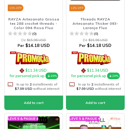
11
% OFF
11
% OFF
RAYZA Artesanato Grossa
Threads RAYZA
tex 288 crochet threads -
Artesanato Thicker 093-
Color 094-Rosa Fluo
Laranja Fluo
(0)
(0)
De
$15.96 USD
De
$15.96 USD
$14.18 USD
$14.18 USD
Per
Per
$11.34 USD
$11.34 USD
for personal pick up
for personal pick up
20%
20%
In up to
2
installments of
In up to
2
installments of
$7.09 USD
without interest
$7.09 USD
without interest
LEVE 5 & PAGUE 4
LEVE 5 & PAGUE 4