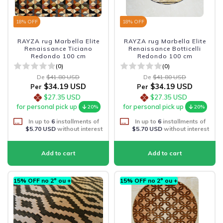
18
% OFF
18
% OFF
RAYZA rug Marbella Elite
RAYZA rug Marbella Elite
Renaissance Ticiano
Renaissance Botticelli
Redondo 100 cm
Redondo 100 cm
(0)
(0)
De
$41.80 USD
De
$41.80 USD
$34.19 USD
$34.19 USD
Per
Per
$27.35 USD
$27.35 USD
for personal pick up
for personal pick up
20%
20%
In up to
6
installments of
In up to
6
installments of
$5.70 USD
without interest
$5.70 USD
without interest
15% OFF no 2º ou +
15% OFF no 2º ou +