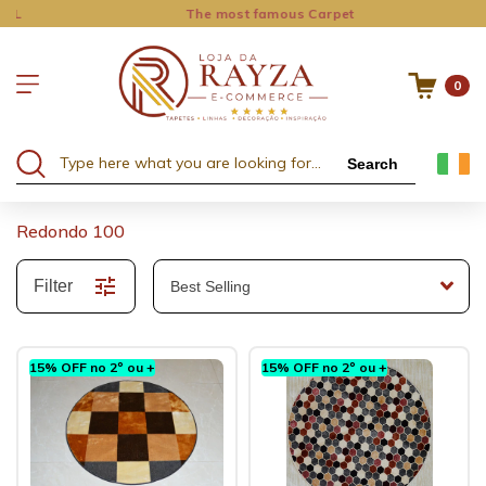
The most famous Carpet
0
Search
Redondo 100
Filter
15% OFF no 2º ou +
15% OFF no 2º ou +