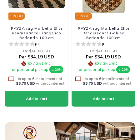
18
% OFF
18
% OFF
RAYZA rug Marbella Elite
RAYZA rug Marbella Elite
Renaissance Frangelico
Renaissance Galileo
Redondo 100 cm
Redondo 100 cm
(0)
(0)
De
$41.80 USD
De
$41.80 USD
$34.19 USD
$34.19 USD
Per
Per
$27.35 USD
$27.35 USD
for personal pick up
for personal pick up
20%
20%
In up to
6
installments of
In up to
6
installments of
$5.70 USD
without interest
$5.70 USD
without interest