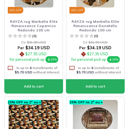
18
% OFF
18
% OFF
RAYZA rug Marbella Elite
RAYZA rug Marbella Elite
Renaissance Copernico
Renaissance Donatello
Redondo 100 cm
Redondo 100 cm
(0)
(0)
De
$41.80 USD
De
$41.80 USD
$34.19 USD
$34.19 USD
Per
Per
$27.35 USD
$27.35 USD
for personal pick up
for personal pick up
20%
20%
In up to
6
installments of
In up to
6
installments of
$5.70 USD
without interest
$5.70 USD
without interest
15% OFF no 2º ou +
15% OFF no 2º ou +