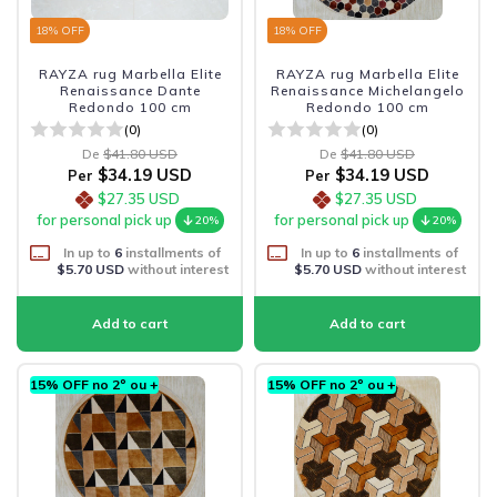
18
% OFF
18
% OFF
RAYZA rug Marbella Elite
RAYZA rug Marbella Elite
Renaissance Dante
Renaissance Michelangelo
Redondo 100 cm
Redondo 100 cm
(0)
(0)
De
$41.80 USD
De
$41.80 USD
$34.19 USD
$34.19 USD
Per
Per
$27.35 USD
$27.35 USD
for personal pick up
for personal pick up
20%
20%
In up to
6
installments of
In up to
6
installments of
$5.70 USD
without interest
$5.70 USD
without interest
15% OFF no 2º ou +
15% OFF no 2º ou +