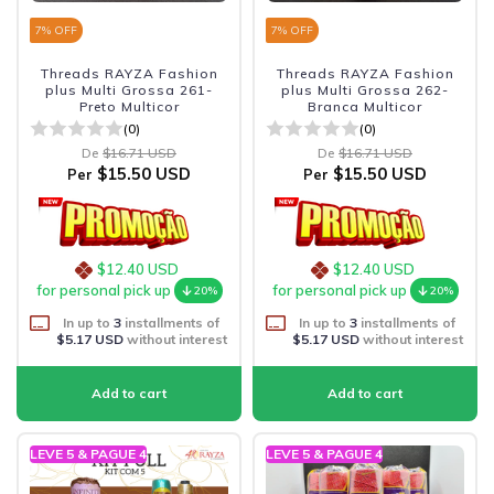
7
% OFF
7
% OFF
Threads RAYZA Fashion
Threads RAYZA Fashion
plus Multi Grossa 261-
plus Multi Grossa 262-
Preto Multicor
Branca Multicor
(0)
(0)
De
$16.71 USD
De
$16.71 USD
$15.50 USD
$15.50 USD
Per
Per
$12.40 USD
$12.40 USD
for personal pick up
for personal pick up
20%
20%
In up to
3
installments of
In up to
3
installments of
$5.17 USD
without interest
$5.17 USD
without interest
LEVE 5 & PAGUE 4
LEVE 5 & PAGUE 4