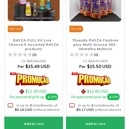
39
% OFF
7
% OFF
RAYZA FULL Kit Line -
Threads RAYZA Fashion
Choose 5 assorted RAYZA
plus Multi Grossa 263-
products
Vermelha Multicor
(0)
(0)
De
$25.56 USD
De
$16.71 USD
$15.49 USD
$15.50 USD
Per
Per
$12.39 USD
$12.40 USD
for personal pick up
for personal pick up
20%
20%
In up to
3
installments of
In up to
3
installments of
$5.16 USD
without interest
$5.17 USD
without interest