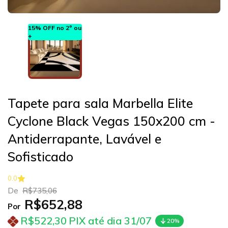
15% OFF no 2º ou
+
Tapete para sala Marbella Elite
Cyclone Black Vegas 150x200 cm -
Antiderrapante, Lavável e
Sofisticado
0.0
De
R$735,06
R$652,88
Por
R$522,30
PIX até dia 31/07
20%