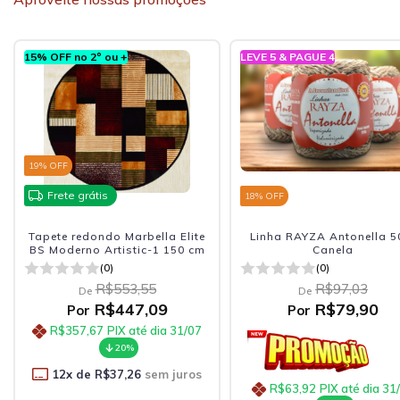
LEVE 5 & PAGUE 4
15% OFF no 2º ou +
18
% OFF
Frete grátis
18
% OFF
Linha RAYZA Antonella 503-
Tapete redondo Marbella E
Canela
Renaissance Ticiano 100
(0)
(0)
R$97,03
R$242,67
De
De
R$79,90
R$198,48
Por
Por
R$158,78
PIX até dia 3
20%
12
x de
R$16,54
sem ju
R$63,92
PIX até dia 31/07