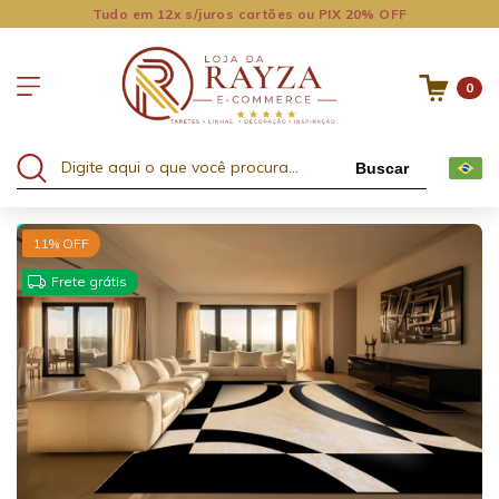
Tudo em 12x s/juros cartões ou PIX 20% OFF
0
Buscar
15% OFF no 2º ou +
11
% OFF
Frete grátis