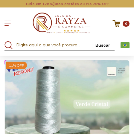
Tudo em 12x s/juros cartões ou PIX 20% OFF
0
Buscar
LEVE 5 & PAGUE 4
11
% OFF