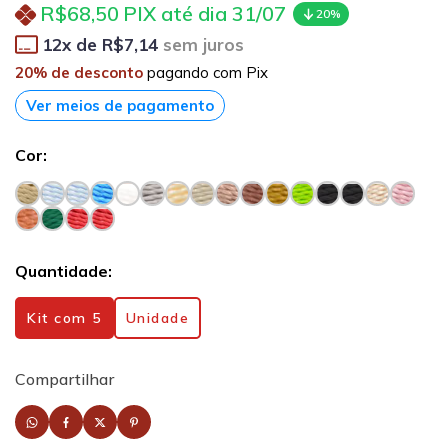
R$68,50
PIX até dia 31/07
20%
12
x de
R$7,14
sem juros
20% de desconto
pagando com Pix
Ver meios de pagamento
Cor:
Azul-claro
Azul-claro
Azul-royal
Marrom-claro
Ouro-velho
Rosa-seco
Verde-musgo
Vermelho-passion
Vermelho-passion
Quantidade:
Kit com 5
Unidade
Compartilhar