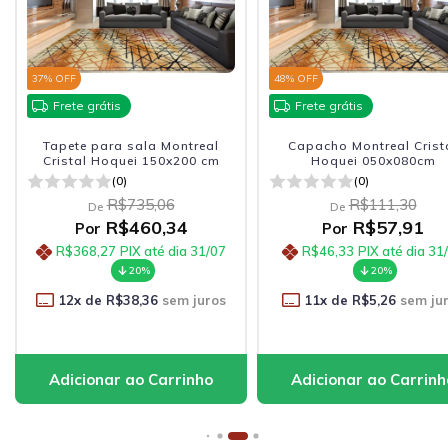
37
% OFF
48
% OFF
Frete grátis
Frete grátis
Tapete para sala Montreal
Capacho Montreal Crist
Cristal Hoquei 150x200 cm
Hoquei 050x080cm
(0)
(0)
R$735,06
R$111,30
De
De
R$460,34
R$57,91
Por
Por
R$368,27
PIX até dia 31/07
R$46,33
PIX até dia 31
20%
20%
12
x de
R$38,36
sem juros
11
x de
R$5,26
sem ju