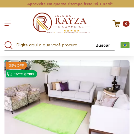
Aproveite em quanto é tempo frete R$ 1 Real*
0
Buscar
15% OFF no 2º ou +
38
% OFF
Frete grátis