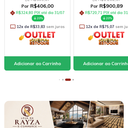
R$100,21
Por
R$900,89
Por
R$80,17
PIX até dia 31
R$720,71
PIX até dia 31/07
20%
20%
12
x de
R$8,35
sem ju
12
x de
R$75,07
sem juros