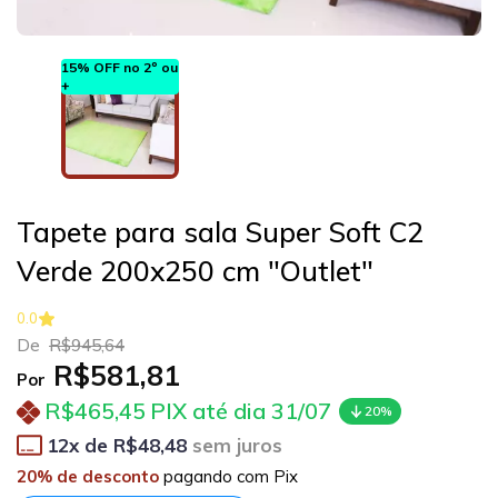
15% OFF no 2º ou
+
Tapete para sala Super Soft C2
Verde 200x250 cm "Outlet"
0.0
De
R$945,64
R$581,81
Por
R$465,45
PIX até dia 31/07
20%
12
x de
R$48,48
sem juros
20% de desconto
pagando com Pix