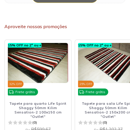
Aproveite nossas promoções
15% OFF no 2º ou +
15% OFF no 2º ou +
25
% OFF
45
% OFF
Frete grátis
Frete grátis
Tapete para sala Life Spirit
Capacho Life Spirit Sha
Shaggy 50mm Kilim
50mm Kilim Sensation-
Sensation-2 150x200 cm
050x090 cm "Outlet"
"Outlet"
(0)
(0)
R$181,49
De
R$1.202,37
De