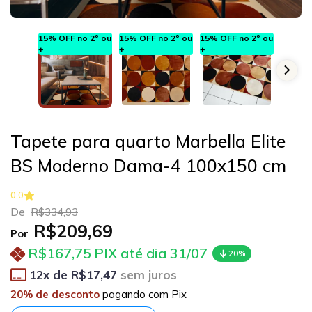
15% OFF no 2º ou
15% OFF no 2º ou
15% OFF no 2º ou
15% OF
+
+
+
+
Tapete para quarto Marbella Elite
BS Moderno Dama-4 100x150 cm
0.0
De
R$334,93
R$209,69
Por
R$167,75
PIX até dia 31/07
20%
12
x de
R$17,47
sem juros
20% de desconto
pagando com Pix