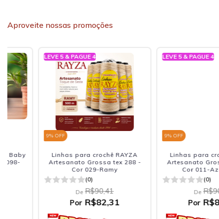
Aproveite nossas promoções
LEVE 5 & PAGUE 4
LEVE 5 & PAGUE 4
9
% OFF
9
% OFF
Linhas para crochê RAYZA
Linhas para crochê RAY
Artesanato Grossa tex 288 -
Artesanato Grossa tex 28
Cor 029-Ramy
Cor 011-Azul Claro
(0)
(0)
R$90,41
R$90,41
De
De
R$82,31
R$82,31
Por
Por