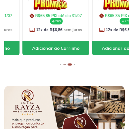
R$65,85
PIX até dia 31/07
R$65,85
PIX até dia 31
20%
20%
12
x de
R$6,86
sem juros
12
x de
R$6,86
sem ju