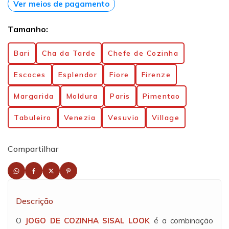
Ver meios de pagamento
Tamanho:
Bari
Cha da Tarde
Chefe de Cozinha
Escoces
Esplendor
Fiore
Firenze
Margarida
Moldura
Paris
Pimentao
Tabuleiro
Venezia
Vesuvio
Village
Compartilhar
Descrição
O
JOGO DE COZINHA SISAL LOOK
é a combinação