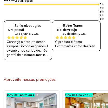
2 avaliações
5
4
3
2
1
Sonia aivazoglou
Elaine Tunes
priosti
deAraujo
S A
E T
03 de junho, 2026
30 de abril, 2026
Conheço o produto desde
O produto é ótimo.
sempre. Encontrei apenas 1
Exatamente como descrito.
exemplar de cor beige, não
gostei da estampa, mas não
queria ficar sem nenhum. Fui
informada que estes
tapetes não estavam mais
sendo fabricados. Esse que
eu comprei veio com o nome
Aproveite nossas promoções
de Rayza .
15% OFF no 2º ou +
15% OFF no 2º ou +