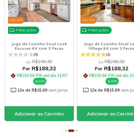
24
% OFF
24
% OFF
Frete grátis
Frete grátis
Jogo de Cozinha Sisal Look
Jogo de Cozinha Sisal L
Escoces Kit com 3 Pecas
Village Kit com 3 Peca
(0)
(2)
R$246,30
R$246,30
De
De
R$188,32
R$188,32
Por
Por
R$150,66
PIX até dia 31/07
R$150,66
PIX até dia 3
20%
20%
12
x de
R$15,69
sem juros
12
x de
R$15,69
sem ju