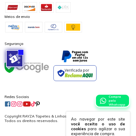
Meios de envio
Segurança
Verificada por
Redes Sociais
Compre
pelo
Whatsapp
Copyright RAYZA Tapetes & Linhas Ltda. - 19882364000170 - 2026.
Ao navegar por este site
Todos os direitos reservados.
você aceita o uso de
cookies
para agilizar a sua
experiência de compra.