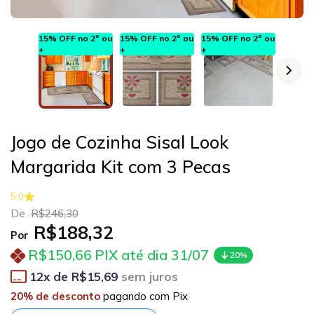
15% OFF no 2º ou
15% OFF no 2º ou
15% OFF no 2º ou
15% OF
+
+
+
+
Jogo de Cozinha Sisal Look
Margarida Kit com 3 Pecas
5.0
De
R$246,30
R$188,32
Por
R$150,66
PIX até dia 31/07
20%
12
x de
R$15,69
sem juros
20% de desconto
pagando com Pix