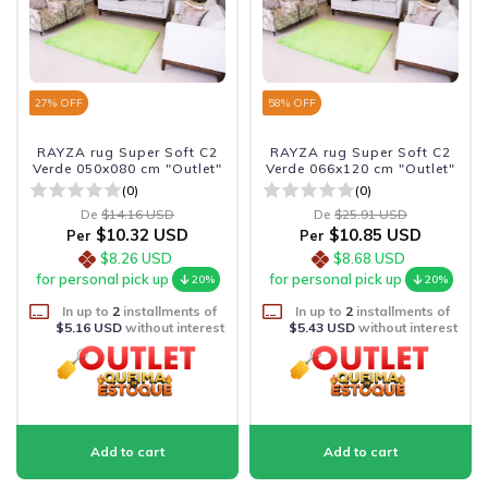
27
% OFF
58
% OFF
RAYZA rug Super Soft C2
RAYZA rug Super Soft C2
Verde 050x080 cm "Outlet"
Verde 066x120 cm "Outlet"
(0)
(0)
De
$14.16 USD
De
$25.91 USD
$10.32 USD
$10.85 USD
Per
Per
$8.26 USD
$8.68 USD
for personal pick up
for personal pick up
20%
20%
In up to
2
installments of
In up to
2
installments of
$5.16 USD
without interest
$5.43 USD
without interest