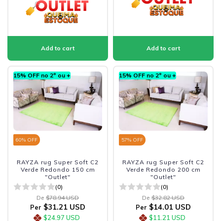
15% OFF no 2º ou +
15% OFF no 2º ou +
60
% OFF
57
% OFF
RAYZA rug Super Soft C2
RAYZA rug Super Soft C2
Verde Redondo 150 cm
Verde Redondo 200 cm
"Outlet"
"Outlet"
(0)
(0)
De
$78.94 USD
De
$32.82 USD
$31.21 USD
$14.01 USD
Per
Per
$24.97 USD
$11.21 USD