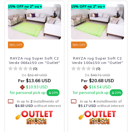
15% OFF no 2º ou +
15% OFF no 2º ou +
58
% OFF
58
% OFF
RAYZA rug Super Soft C2
RAYZA rug Super Soft C2
Verde 066x150 cm "Outlet"
Verde 100x150 cm "Outlet"
(0)
(0)
De
$32.47 USD
De
$48.71 USD
$13.66 USD
$20.68 USD
Per
Per
$10.93 USD
$16.54 USD
for personal pick up
for personal pick up
20%
20%
In up to
2
installments of
In up to
4
installments of
$6.83 USD
without interest
$5.17 USD
without interest