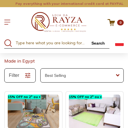
Pay everything with your international credit card at PAYPAL
0
Search
Made in Egypt
Filter
15% OFF no 2º ou +
15% OFF no 2º ou +