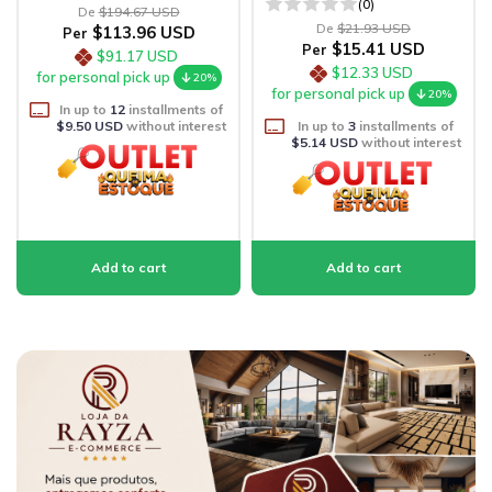
(0)
De
$194.67 USD
De
$21.93 USD
$113.96 USD
Per
$15.41 USD
Per
$91.17 USD
$12.33 USD
for personal pick up
20%
for personal pick up
20%
In up to
12
installments of
$9.50 USD
without interest
In up to
3
installments of
$5.14 USD
without interest