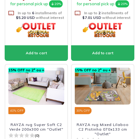
for personal pick up
for personal pick up
20%
20%
In up to
6
installments of
In up to
2
installments of
$5.20 USD
without interest
$7.01 USD
without interest
15% OFF no 2º ou +
15% OFF no 2º ou +
41
% OFF
30
% OFF
RAYZA rug Super Soft C2
RAYZA rug Mixed Lilaboo
Verde 200x300 cm "Outlet"
C2 Pistinha 070x133 cm
"Outlet"
(0)