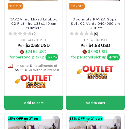
30
% OFF
39
% OFF
RAYZA rug Mixed Lilaboo
Doormats RAYZA Super
C2 Pistinha 133x140 cm
Soft C2 Verde 040x060 cm
"Outlet"
"Outlet"
(0)
(0)
De
$43.70 USD
De
$7.94 USD
$30.68 USD
$4.88 USD
Per
Per
$24.54 USD
$3.90 USD
for personal pick up
for personal pick up
20%
20%
In up to
6
installments of
$5.11 USD
without interest
15% OFF no 2º ou +
15% OFF no 2º ou +