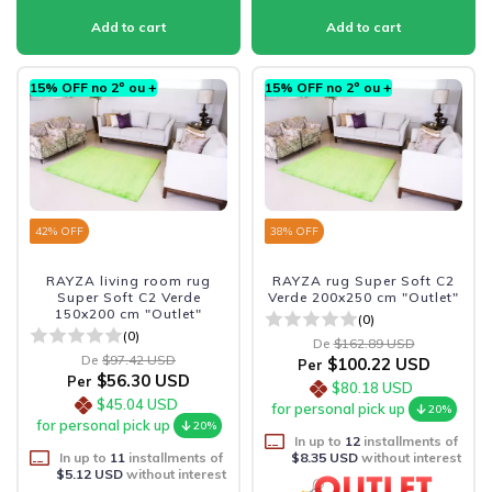
15% OFF no 2º ou +
15% OFF no 2º ou +
42
% OFF
38
% OFF
RAYZA living room rug
RAYZA rug Super Soft C2
Super Soft C2 Verde
Verde 200x250 cm "Outlet"
150x200 cm "Outlet"
(0)
(0)
De
$162.89 USD
De
$97.42 USD
$100.22 USD
Per
$56.30 USD
Per
$80.18 USD
$45.04 USD
for personal pick up
20%
for personal pick up
20%
In up to
12
installments of
In up to
11
installments of
$8.35 USD
without interest
$5.12 USD
without interest