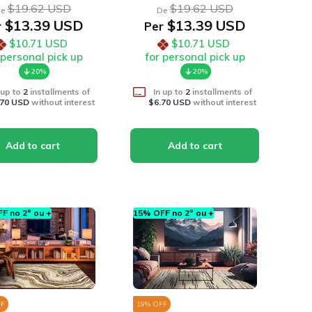
$19.62 USD
$19.62 USD
e
De
$13.39 USD
$13.39 USD
r
Per
$10.71 USD
$10.71 USD
 personal pick up
for personal pick up
20%
20%
 up to
2
installments of
In up to
2
installments of
.70 USD
without interest
$6.70 USD
without interest
F no 2º ou +
15% OFF no 2º ou +
FF
19
% OFF