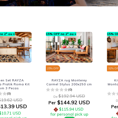
o 2º ou +
15% OFF no 2º ou +
15% OF
25
% OFF
32
% O
hen Set RAYZA
RAYZA rug Monterey
K
 Pratik Roma Kit
Carmel Stylus 200x250 cm
Monta
om 3 Pecas
(0)
(0)
$192.94 USD
De
$19.62 USD
D
$144.92 USD
Per
13.39 USD
Pe
$115.94 USD
$10.71 USD
for personal pick up