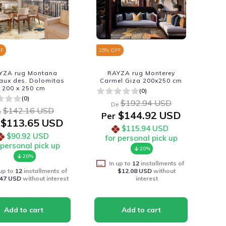
FF
25
% OFF
YZA rug Montana
RAYZA rug Monterey
aux des. Dolomitas
Carmel Giza 200x250 cm
200 x 250 cm
(0)
(0)
$192.94 USD
De
$142.16 USD
e
$144.92 USD
Per
$113.65 USD
$115.94 USD
$90.92 USD
for personal pick up
 personal pick up
20%
20%
In up to
12
installments of
 up to
12
installments of
$12.08 USD
without
.47 USD
without interest
interest