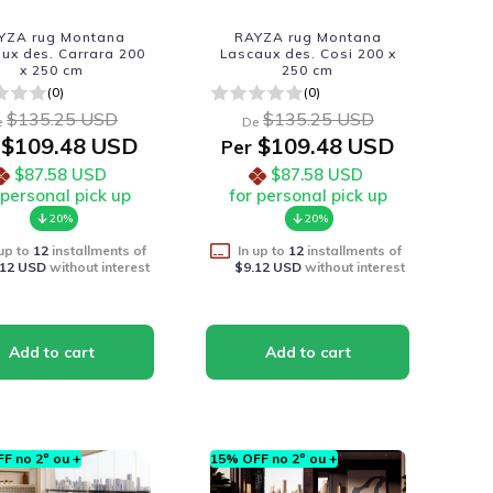
YZA rug Montana
RAYZA rug Montana
ux des. Carrara 200
Lascaux des. Cosi 200 x
x 250 cm
250 cm
(0)
(0)
$135.25 USD
$135.25 USD
e
De
$109.48 USD
$109.48 USD
Per
$87.58 USD
$87.58 USD
 personal pick up
for personal pick up
20%
20%
 up to
12
installments of
In up to
12
installments of
.12 USD
without interest
$9.12 USD
without interest
F no 2º ou +
15% OFF no 2º ou +