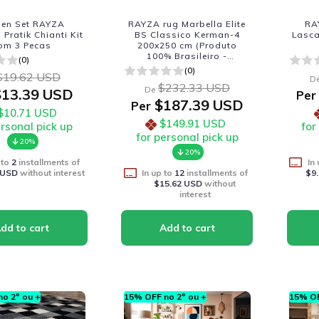
hen Set RAYZA
RAYZA rug Marbella Elite
RA
Pratik Chianti Kit
BS Classico Kerman-4
Lasca
om 3 Pecas
200x250 cm (Produto
100% Brasileiro -
(0)
Fabricacao Nacional)
(0)
$19.62 USD
D
$232.33 USD
De
13.39 USD
Per
$187.39 USD
Per
$10.71 USD
$149.91 USD
ersonal pick up
for
for personal pick up
20%
20%
 to
2
installments of
In
 USD
without interest
In up to
12
installments of
$9
$15.62 USD
without
interest
o 2º ou +
15% OFF no 2º ou +
15% OF