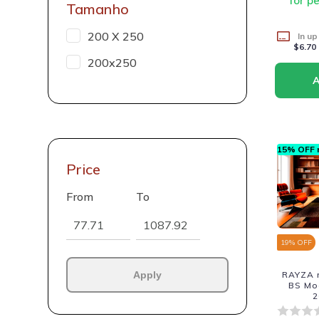
for p
Tamanho
200 X 250
In up
$6.70
200x250
15% OFF n
Price
From
To
19
% OFF
Apply
RAYZA r
BS Mod
2