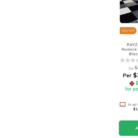
19
% OFF
RAYZ
Nuance 
Bla
$
De
$
Per
for p
In up
$1