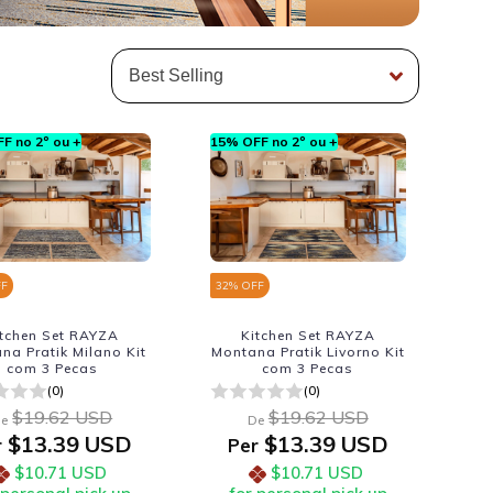
F no 2º ou +
15% OFF no 2º ou +
FF
32
% OFF
itchen Set RAYZA
Kitchen Set RAYZA
na Pratik Milano Kit
Montana Pratik Livorno Kit
com 3 Pecas
com 3 Pecas
(0)
(0)
$19.62 USD
$19.62 USD
e
De
$13.39 USD
$13.39 USD
r
Per
$10.71 USD
$10.71 USD