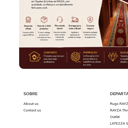
SOBRE
DEPART
About us
Rugs RAY
Contact us
RAYZA Thr
Outlet
LATEZZA Sp