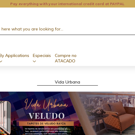
Pay everything with your international credit card at PAYPAL
By Applications
Especiais
Compre no
ATACADO
Vida Urbana