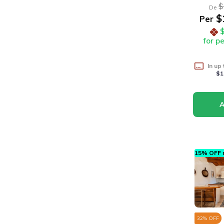
$
De
$
Per
for p
In up
$1
15% OFF n
32
% OFF