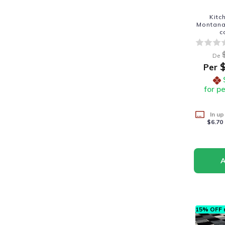
Kitc
Montana 
c
De
$
Per
for p
In up
$6.70
15% OFF n