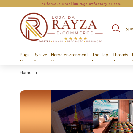
The famous Brazilian rugs at factory prices.
Rugs
By size
Home environment
The Top
Threads
Home
•