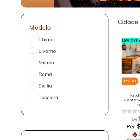
Cidade
Modelo
Chianti
15% OFF n
Livorno
Milano
Roma
32
% OFF
Sicilia
Kitc
Toscana
Montana
c
De
$
Per