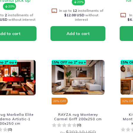
ersonal pick up
for
20%
20%
In up to
12
installments of
 to
2
installments of
$12.08 USD
without
In
 USD
without interest
interest
$6
o 2º ou +
15% OFF no 2º ou +
15% OF
28
% OFF
32
% O
ug Marbella Elite
RAYZA rug Monterey
K
erno Artistic-1
Carmel Griff 200x250 cm
Mont
00x250 cm
(0)
(0)
$203.10 USD
De