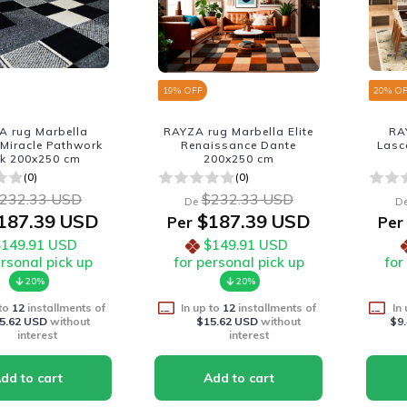
19
% OFF
20
% O
A rug Marbella
RAYZA rug Marbella Elite
RA
Miracle Pathwork
Renaissance Dante
Lasc
ck 200x250 cm
200x250 cm
(0)
(0)
232.33 USD
$232.33 USD
De
D
187.39 USD
$187.39 USD
Per
Per
$149.91 USD
$149.91 USD
ersonal pick up
for personal pick up
for
20%
20%
 to
12
installments of
In up to
12
installments of
In
5.62 USD
without
$15.62 USD
without
$9
interest
interest