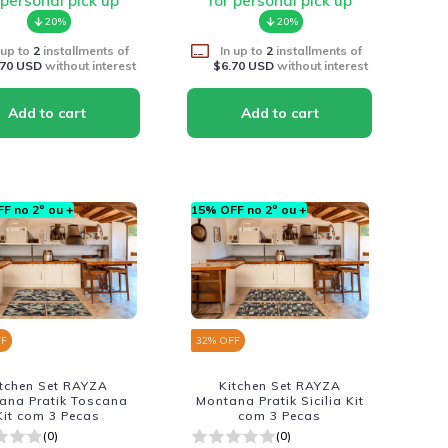
 personal pick up
for personal pick up
20%
20%
 up to
2
installments of
In up to
2
installments of
.70 USD
without interest
$6.70 USD
without interest
F no 2º ou +
15% OFF no 2º ou +
FF
32
% OFF
itchen Set RAYZA
Kitchen Set RAYZA
ana Pratik Toscana
Montana Pratik Sicilia Kit
Kit com 3 Pecas
com 3 Pecas
(0)
(0)