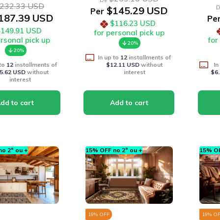
232.33 USD
D
$145.29 USD
Per
187.39 USD
Pe
$116.23 USD
$149.91 USD
for personal pick up
ersonal pick up
for
20%
20%
In up to
12
installments of
 to
12
installments of
$12.11 USD
without
In
5.62 USD
without
interest
$6
interest
o 2º ou +
15% OFF no 2º ou +
15% OF
19
% OFF
19
% O